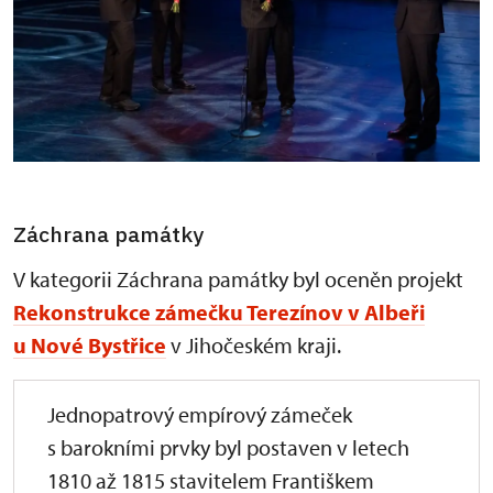
Záchrana památky
V kategorii Záchrana památky byl oceněn projekt
Rekonstrukce zámečku Terezínov v Albeři
u Nové Bystřice
v Jihočeském kraji.
Jednopatrový empírový zámeček
s barokními prvky byl postaven v letech
1810 až 1815 stavitelem Františkem