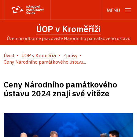
MENU
ÚOP v Kroměříži
územní odborné pracoviště Národního památkového ústavu
Úvod
ÚOP v Kroměříži
Zprávy
Ceny Národního památkového ústavu...
Ceny Národního památkového
ústavu 2024 znají své vítěze