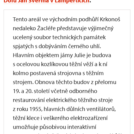
Dolu Jan Šverma v Lamperticích
.
Tento areál ve východním podhůří Krkonoš
nedaleko Žacléře představuje výjimečný
ucelený soubor technických památek
spjatých s dobýváním černého uhlí.
Hlavním objektem jámy Julie je budova
s ocelovou kozlíkovou těžní věží a k ní
kolmo postavená strojovna s těžním
strojem. Obnova těchto budov z přelomu
19. a 20. století včetně odborného
restaurování elektrického těžního stroje
z roku 1955, hlavních důlních ventilátorů,
těžní klece i veškerého elektrozařízení
umožňuje působivou interaktivní