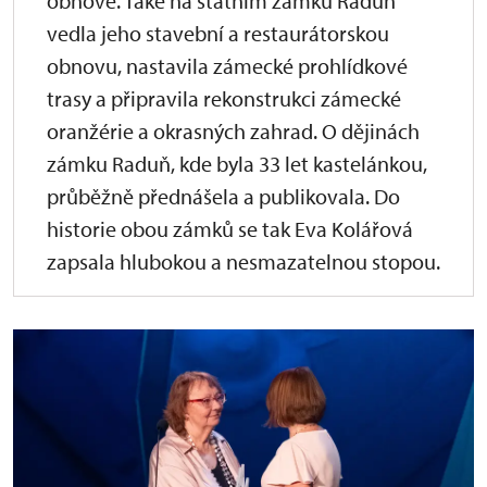
obnově. Také na státním zámku Raduň
vedla jeho stavební a restaurátorskou
obnovu, nastavila zámecké prohlídkové
trasy a připravila rekonstrukci zámecké
oranžérie a okrasných zahrad. O dějinách
zámku Raduň, kde byla 33 let kastelánkou,
průběžně přednášela a publikovala. Do
historie obou zámků se tak Eva Kolářová
zapsala hlubokou a nesmazatelnou stopou.