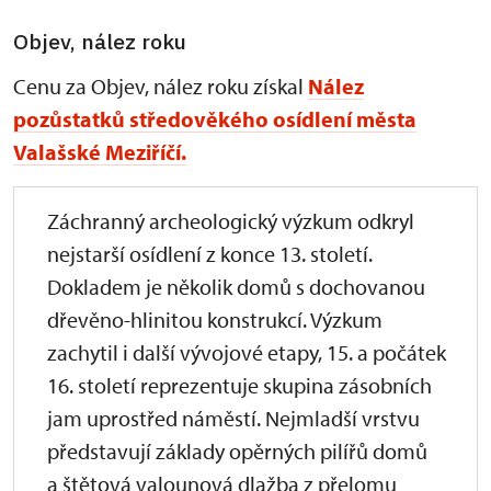
Objev, nález roku
Cenu za Objev, nález roku získal
Nález
pozůstatků středověkého osídlení města
Valašské Meziříčí.
Záchranný archeologický výzkum odkryl
nejstarší osídlení z konce 13. století.
Dokladem je několik domů s dochovanou
dřevěno-hlinitou konstrukcí. Výzkum
zachytil i další vývojové etapy, 15. a počátek
16. století reprezentuje skupina zásobních
jam uprostřed náměstí. Nejmladší vrstvu
představují základy opěrných pilířů domů
a štětová valounová dlažba z přelomu