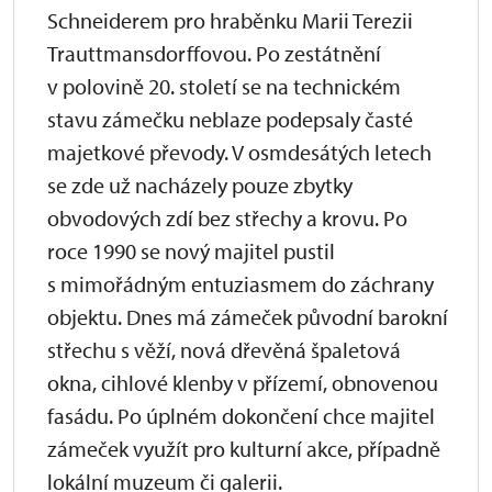
Schneiderem pro hraběnku Marii Terezii
Trauttmansdorffovou. Po zestátnění
v polovině 20. století se na technickém
stavu zámečku neblaze podepsaly časté
majetkové převody. V osmdesátých letech
se zde už nacházely pouze zbytky
obvodových zdí bez střechy a krovu. Po
roce 1990 se nový majitel pustil
s mimořádným entuziasmem do záchrany
objektu. Dnes má zámeček původní barokní
střechu s věží, nová dřevěná špaletová
okna, cihlové klenby v přízemí, obnovenou
fasádu. Po úplném dokončení chce majitel
zámeček využít pro kulturní akce, případně
lokální muzeum či galerii.