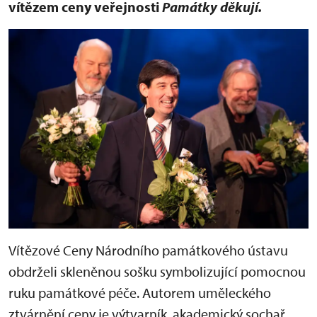
vítězem ceny veřejnosti
Památky děkují.
Vítězové Ceny Národního památkového ústavu
obdrželi skleněnou sošku symbolizující pomocnou
ruku památkové péče. Autorem uměleckého
ztvárnění ceny je výtvarník, akademický sochař