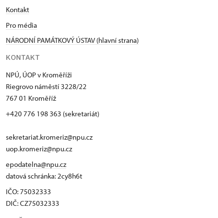
Kontakt
Pro média
NÁRODNÍ PAMÁTKOVÝ ÚSTAV (hlavní strana)
KONTAKT
NPÚ, ÚOP v Kroměříži
Riegrovo náměstí 3228/22
767 01 Kroměříž
+420 776 198 363 (sekretariát)
sekretariat.kromeriz@npu.cz
uop.kromeriz@npu.cz
epodatelna@npu.cz
datová schránka: 2cy8h6t​
IČO: 75032333
DIČ: CZ75032333