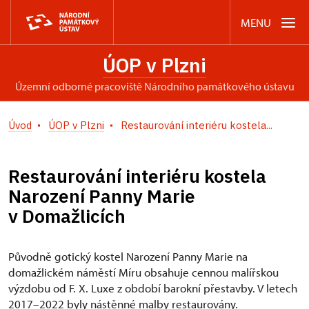
MENU
ÚOP v Plzni
územní odborné pracoviště Národního památkového ústavu
Úvod
ÚOP v Plzni
Restaurování interiéru kostela...
Restaurování interiéru kostela
Narození Panny Marie
v Domažlicích
Původně gotický kostel Narození Panny Marie na
domažlickém náměstí Míru obsahuje cennou malířskou
výzdobu od F. X. Luxe z období barokní přestavby. V letech
2017–2022 byly nástěnné malby restaurovány.