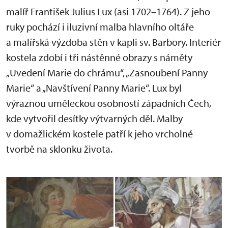
malíř František Julius Lux (asi 1702–1764). Z jeho
ruky pochází i iluzivní malba hlavního oltáře
a malířská výzdoba stěn v kapli sv. Barbory. Interiér
kostela zdobí i tři nástěnné obrazy s náměty
„Uvedení Marie do chrámu“, „Zasnoubení Panny
Marie“ a „Navštívení Panny Marie“. Lux byl
výraznou uměleckou osobností západních Čech,
kde vytvořil desítky výtvarných děl. Malby
v domažlickém kostele patří k jeho vrcholné
tvorbě na sklonku života.