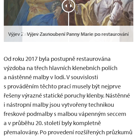
Výjev Zasnoubení Panny Marie před restaurování
Výjev Zasnoubení Panny Marie po restaurování
Od roku 2017 byla postupně restaurována
výzdoba na třech hlavních klenebních polích
a nástěnné malby v lodi. V souvislosti
s prováděním těchto prací musely být nejprve
řešeny výrazné statické poruchy klenby. Nástěnné
i nástropní malby jsou vytvořeny technikou
freskové podmalby s malbou vápenným seccem
a v průběhu 20. století byly kompletně
přemalovány. Po provedení rozšířených průzkumů