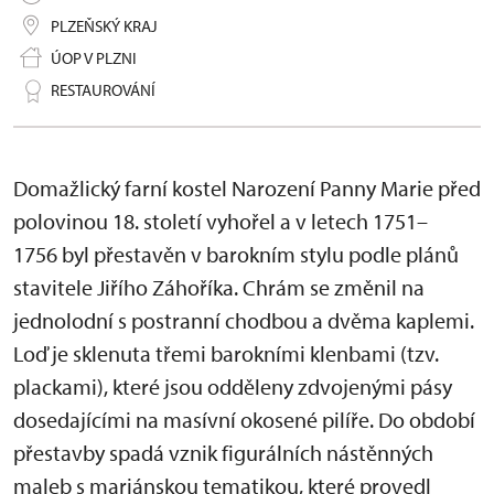
PLZEŇSKÝ KRAJ
ÚOP V PLZNI
RESTAUROVÁNÍ
Domažlický farní kostel Narození Panny Marie před
polovinou 18. století vyhořel a v letech 1751–
1756 byl přestavěn v barokním stylu podle plánů
stavitele Jiřího Záhoříka. Chrám se změnil na
jednolodní s postranní chodbou a dvěma kaplemi.
Loď je sklenuta třemi barokními klenbami (tzv.
plackami), které jsou odděleny zdvojenými pásy
dosedajícími na masívní okosené pilíře. Do období
přestavby spadá vznik figurálních nástěnných
maleb s mariánskou tematikou, které provedl