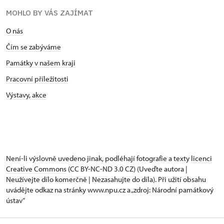
MOHLO BY VÁS ZAJÍMAT
O nás
Čím se zabýváme
Památky v našem kraji
Pracovní příležitosti
Výstavy, akce
Není-li výslovně uvedeno jinak, podléhají fotografie a texty
licenci
Creative Commons
(CC BY-NC-ND 3.0 CZ) (Uveďte autora |
Neužívejte dílo komerčně | Nezasahujte do díla). Při užití obsahu
uvádějte odkaz na stránky www.npu.cz a „zdroj: Národní památkový
ústav“