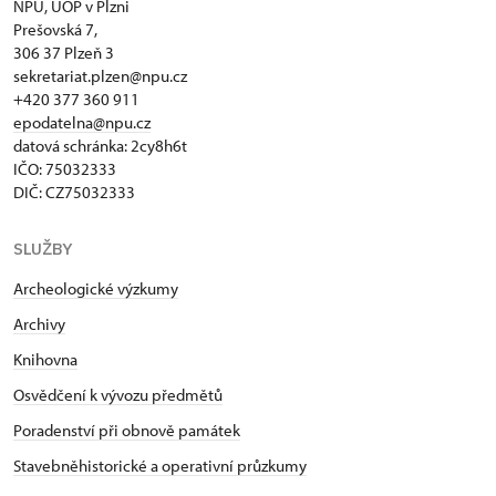
NPÚ, ÚOP v Plzni
Prešovská 7,
306 37 Plzeň 3
sekretariat.plzen@npu.cz
+420 377 360 911
epodatelna@npu.cz
datová schránka: 2cy8h6t​
IČO: 75032333
DIČ: CZ75032333
SLUŽBY
Archeologické výzkumy
Archivy
Knihovna
Osvědčení k vývozu předmětů
Poradenství při obnově památek
Stavebněhistorické a operativní průzkumy