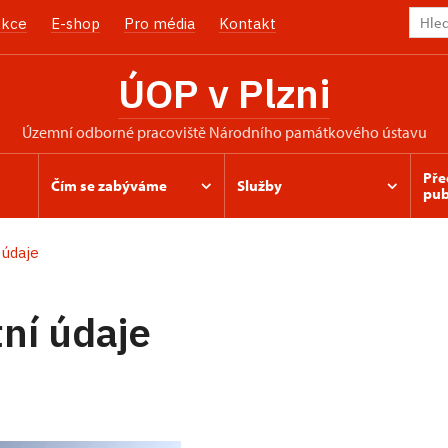
kce
E-shop
Pro média
Kontakt
ÚOP v Plzni
územní odborné pracoviště Národního památkového ústavu
Pře
Čím se zabýváme
Služby
pub
 údaje
ní údaje