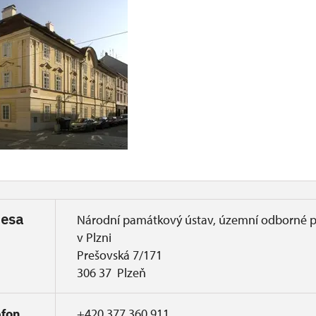
resa
Národní památkový ústav, územní odborné p
v Plzni
Prešovská 7/171
306 37 Plzeň
efon
+420 377 360 911