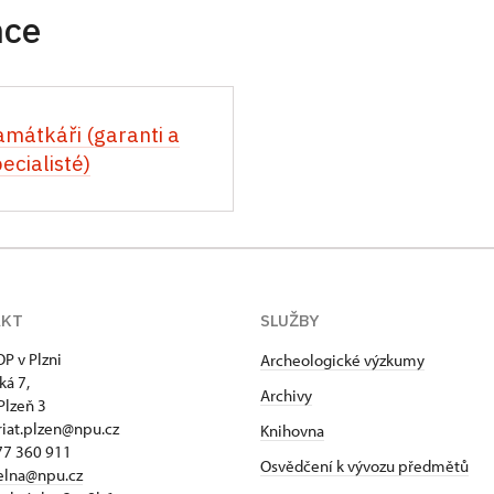
nce
amátkáři (garanti a
ecialisté)
AKT
SLUŽBY
P v Plzni
Archeologické výzkumy
ká 7,
Archivy
Plzeň 3
riat.plzen@npu.cz
Knihovna
77 360 911
Osvědčení k vývozu předmětů
elna@npu.cz