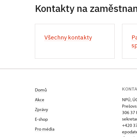
Kontakty na zaměstna
Všechny kontakty
P
sp
KONT
Domů
Akce
NPÚ, ÚO
Prešovs
Zprávy
306 37 
sekreta
E-shop
+420 3
Pro média
epodat