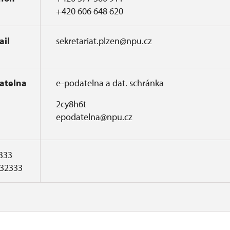
+420 606 648 620
ail
sekretariat.plzen@npu.cz
atelna
e-podatelna a dat. schránka
2cy8h6t
epodatelna@npu.cz
333
032333