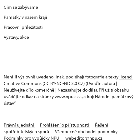
Čím se zabýváme
Památky v našem kraji
Pracovní příležitosti
Výstavy, akce
Není-li výslovně uvedeno jinak, podléhají fotografie a texty
licenci
Creative Commons
(CC BY-NC-ND 3.0 CZ) (Uveďte autora |
Neužívejte dílo komerčně | Nezasahujte do díla). Při užití obsahu
uvádějte odkaz na stránky www.npu.cz a „zdroj: Národní památkový
ústav“
Právní ujednání
Prohlášení o přístupnosti
Řešení
spotřebitelských sporů
Všeobecné obchodní podmínky
Podmínky pro výpůjčky NPÚ
webeditor@npu.cz