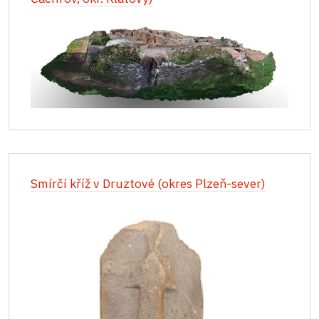
Smírčí kříž v Druztové (okres Plzeň-sever)