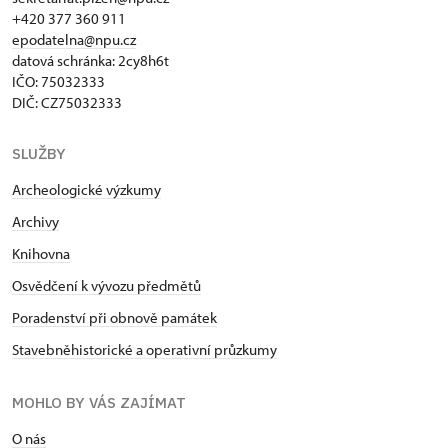
+420 377 360 911
epodatelna@npu.cz
datová schránka: 2cy8h6t​
IČO: 75032333
DIČ: CZ75032333
SLUŽBY
Archeologické výzkumy
Archivy
Knihovna
Osvědčení k vývozu předmětů
Poradenství při obnově památek
Stavebněhistorické a operativní průzkumy
MOHLO BY VÁS ZAJÍMAT
O nás