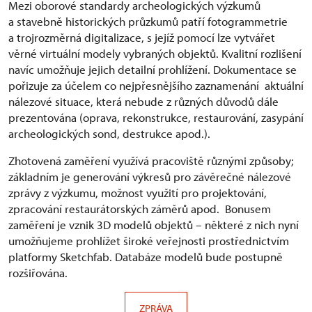
Mezi oborové standardy archeologických výzkumů
a stavebně historických průzkumů patří fotogrammetrie
a trojrozměrná digitalizace, s jejíž pomocí lze vytvářet
věrné virtuální modely vybraných objektů. Kvalitní rozlišení
navíc umožňuje jejich detailní prohlížení. Dokumentace se
pořizuje za účelem co nejpřesnějšího zaznamenání aktuální
nálezové situace, která nebude z různých důvodů dále
prezentována (oprava, rekonstrukce, restaurování, zasypání
archeologických sond, destrukce apod.).
Zhotovená zaměření využívá pracoviště různými způsoby;
základním je generování výkresů pro závěrečné nálezové
zprávy z výzkumu, možnost využití pro projektování,
zpracování restaurátorských záměrů apod. Bonusem
zaměření je vznik 3D modelů objektů – některé z nich nyní
umožňujeme prohlížet široké veřejnosti prostřednictvím
platformy Sketchfab. Databáze modelů bude postupně
rozšiřována.
ZPRÁVA