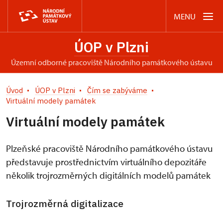
MENU
ÚOP v Plzni
územní odborné pracoviště Národního památkového ústavu
Úvod
ÚOP v Plzni
Čím se zabýváme
Virtuální modely památek
Virtuální modely památek
Plzeňské pracoviště Národního památkového ústavu
představuje prostřednictvím virtuálního depozitáře
několik trojrozměrných digitálních modelů památek
Trojrozměrná digitalizace