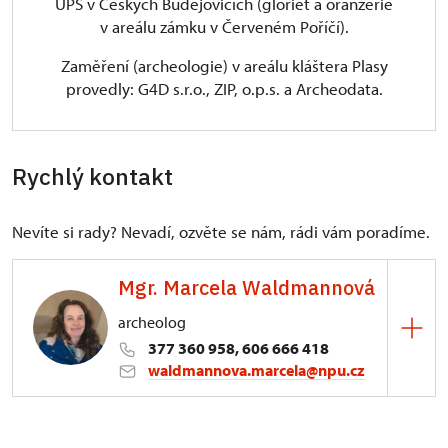
ÚPS v Českých Budějovicích (gloriet a oranžerie
v areálu zámku v Červeném Poříčí).
Zaměření (archeologie) v areálu kláštera Plasy
provedly: G4D s.r.o., ZIP, o.p.s. a Archeodata.
Rychlý kontakt
Nevíte si rady? Nevadí, ozvěte se nám, rádi vám poradíme.
Mgr. Marcela Waldmannová
archeolog
377 360 958, 606 666 418
waldmannova.marcela@npu.cz
ÚOP v Plzni
Prešovská 171/7, Plzeň 30100