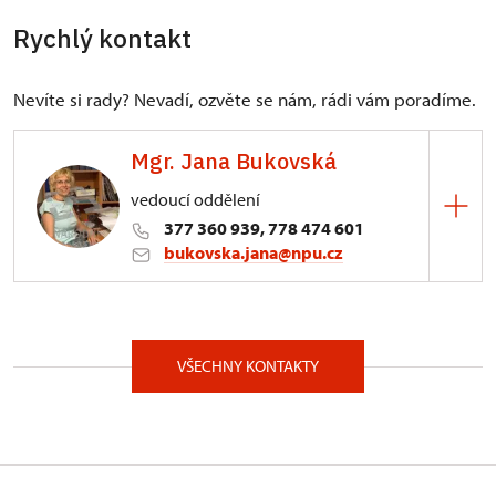
Rychlý kontakt
Nevíte si rady? Nevadí, ozvěte se nám, rádi vám poradíme.
Mgr. Jana Bukovská
vedoucí oddělení
377 360 939, 778 474 601
bukovska.jana@npu.cz
ÚOP v Plzni
Prešovská 171/7, Plzeň 30100
VŠECHNY KONTAKTY