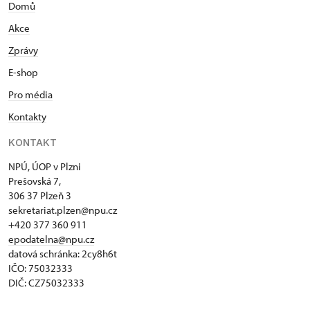
Domů
Akce
Zprávy
E-shop
Pro média
Kontakty
KONTAKT
NPÚ, ÚOP v Plzni
Prešovská 7,
306 37 Plzeň 3
sekretariat.plzen@npu.cz
+420 377 360 911
epodatelna@npu.cz
datová schránka: 2cy8h6t​
IČO: 75032333
DIČ: CZ75032333