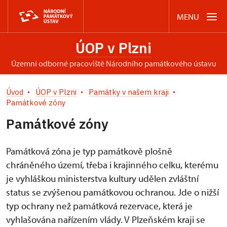
MENU
ÚOP v Plzni
územní odborné pracoviště Národního památkového ústavu
Úvod
ÚOP v Plzni
Památky v našem kraji
Památkové zóny
Památkové zóny
Památková zóna je typ památkově plošně
chráněného území, třeba i krajinného celku, kterému
je vyhláškou ministerstva kultury udělen zvláštní
status se zvýšenou památkovou ochranou. Jde o nižší
typ ochrany než památková rezervace, která je
vyhlašována nařízením vlády. V Plzeňském kraji se