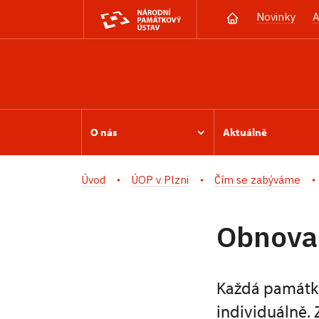
Novinky
A
O nás
Aktuálně
Úvod
ÚOP v Plzni
Čím se zabýváme
Obnova
Každá památka 
individuálně.