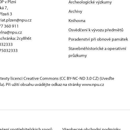
P v Plzni
Archeologické výzkumy
ká 7,
Archivy
Plzeň 3
riat.plzen@npu.cz
Knihovna
77 360 911
Osvědčení k vývozu předmětů
elna@npu.cz
schránka: 2cy8h6t​
Poradenství při obnově památek
5032333
Stavebněhistorické a operativní
Z75032333
průzkumy
 texty
licenci Creative Commons
(CC BY-NC-ND 3.0 CZ) (Uveďte
la). Při užití obsahu uvádějte odkaz na stránky www.npu.cz
ešení spotřebitelských sporů
Všeobecné obchodní podmínky