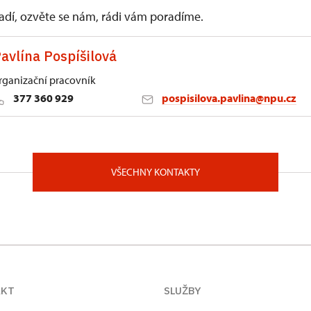
vadí, ozvěte se nám, rádi vám poradíme.
avlína Pospíšilová
rganizační pracovník
377 360 929
pospisilova.pavlina@npu.cz
zni
á 171/7, Plzeň 30100
VŠECHNY KONTAKTY
AKT
SLUŽBY