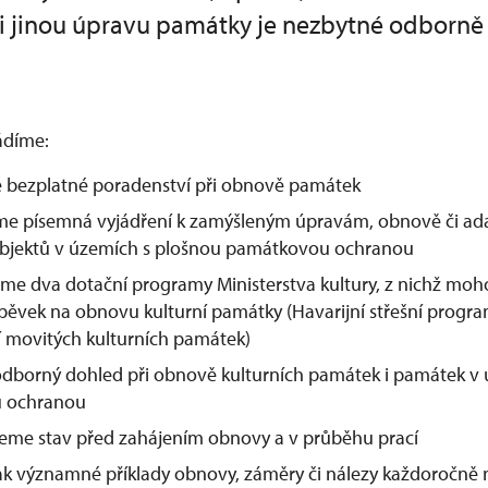
či jinou úpravu památky je nezbytné odborně
ádíme:
 bezplatné poradenství při obnově památek
e písemná vyjádření k zamýšleným úpravám, obnově či ada
bjektů v územích s plošnou památkovou ochranou
me dva dotační programy Ministerstva kultury, z nichž mohou
spěvek na obnovu kulturní památky (Havarijní střešní prog
í movitých kulturních památek)
dborný dohled při obnově kulturních památek i památek v 
 ochranou
me stav před zahájením obnovy a v průběhu prací
inak významné příklady obnovy, záměry či nálezy každoročn