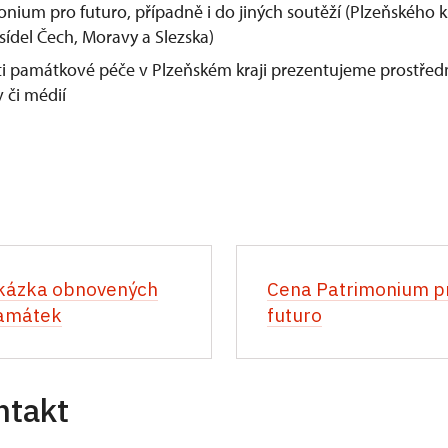
nium pro futuro, případně i do jiných soutěží (Plzeňského 
 sídel Čech, Moravy a Slezska)
sti památkové péče v Plzeňském kraji prezentujeme prostře
 či médií
kázka obnovených
Cena Patrimonium p
amátek
futuro
ntakt