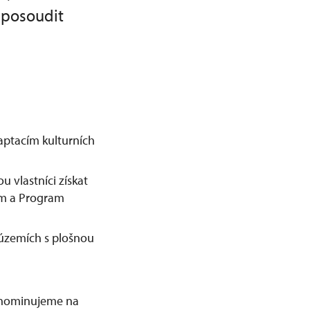
 posoudit
ptacím kulturních
 vlastníci získat
ram a Program
územích s plošnou
ě nominujeme na