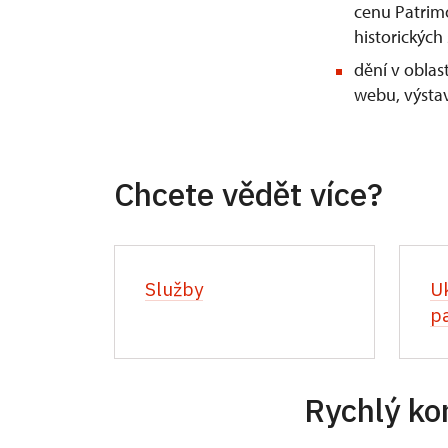
cenu Patrimo
historických
dění v obla
webu, výstav
Chcete vědět více?
Služby
U
p
Rychlý ko