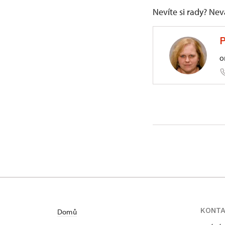
Nevíte si rady? Ne
P
o
ÚOP v Pl
Prešovsk
KONT
Domů