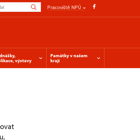
Pracoviště NPÚ
dnášky,
Památky v našem
likace, výstavy
kraji
povat
u,