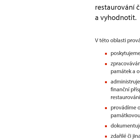
restaurování 
a vyhodnotit.
V této oblasti prov
poskytujeme
zpracovávám
památek a o
administruje
finanční pří
restaurován
provádíme o
památkovou
dokumentuje
zdařilé či j