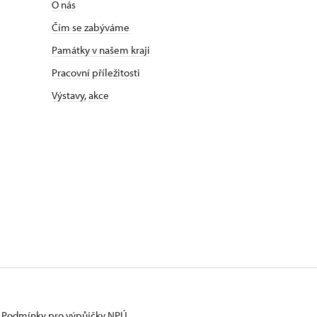
O nás
Čím se zabýváme
Památky v našem kraji
Pracovní příležitosti
Výstavy, akce
Podmínky pro výpůjčky NPÚ