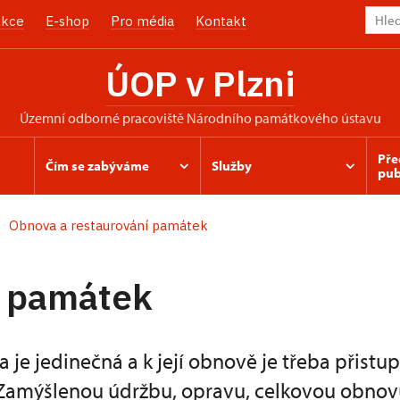
kce
E-shop
Pro média
Kontakt
ÚOP v Plzni
územní odborné pracoviště Národního památkového ústavu
Pře
Čím se zabýváme
Služby
pub
Obnova a restaurování památek
 památek
je jedinečná a k její obnově je třeba přistu
 Zamýšlenou údržbu, opravu, celkovou obnov