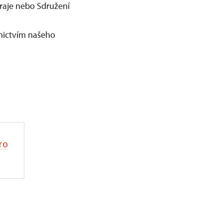
kraje nebo Sdružení
dnictvím našeho
ro