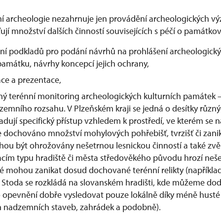
ní archeologie nezahrnuje jen provádění archeologických v
ťují množství dalších činností souvisejících s péčí o památko
ní podkladů pro podání návrhů na prohlášení archeologickýc
památku, návrhy koncepcí jejich ochrany,
ace a prezentace,
ý terénní monitoring archeologických kulturních památek – 
zemního rozsahu. V Plzeňském kraji se jedná o desítky různýc
adují specifický přístup vzhledem k prostředí, ve kterém se n
je dochováno množství mohylových pohřebišť, tvrzišť či zanik
hou být ohrožovány nešetrnou lesnickou činností a také zvěř
cím typu hradiště či města středověkého původu hrozí neše
eré mohou zanikat dosud dochované terénní relikty (napříkla
 Stoda se rozkládá na slovanském hradišti, kde můžeme do
 opevnění dobře vysledovat pouze lokálně díky méně husté
 nadzemních staveb, zahrádek a podobně).