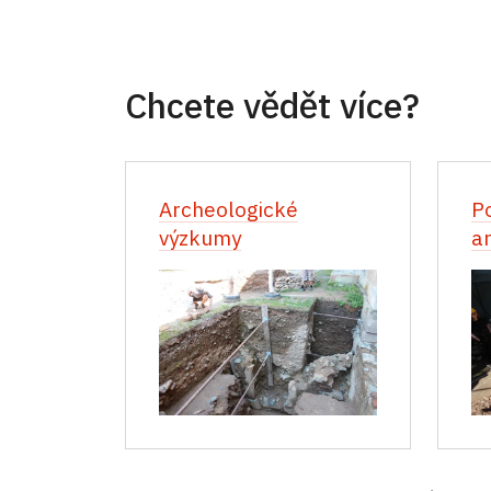
Chcete vědět více?
Archeologické
P
výzkumy
a