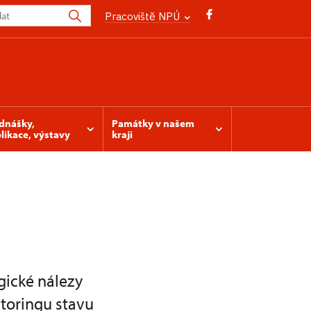
Pracoviště NPÚ
dnášky,
Památky v našem
likace, výstavy
kraji
gické nálezy
toringu stavu