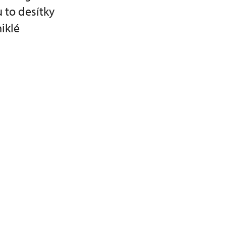
 to desítky
iklé