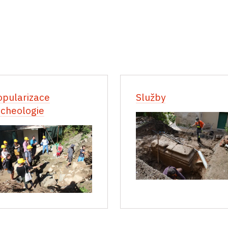
opularizace
Služby
rcheologie