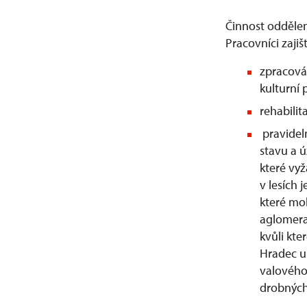
Činnost odděle
Pracovníci zajiš
zpracová
kulturní 
rehabilit
pravideln
stavu a ú
které vyž
v lesích 
které mo
aglomera
kvůli kt
Hradec u
valového
drobných