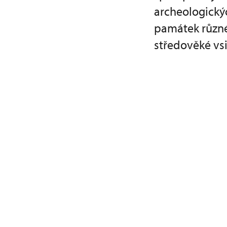
archeologickýc
památek různé
středověké vs