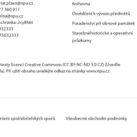
riat.plzen@npu.cz
Knihovna
77 360 911
Osvědčení k vývozu předmětů
elna@npu.cz
schránka: 2cy8h6t​
Poradenství při obnově památek
5032333
Stavebněhistorické a operativní
Z75032333
průzkumy
 texty
licenci Creative Commons
(CC BY-NC-ND 3.0 CZ) (Uveďte
la). Při užití obsahu uvádějte odkaz na stránky www.npu.cz
ešení spotřebitelských sporů
Všeobecné obchodní podmínky