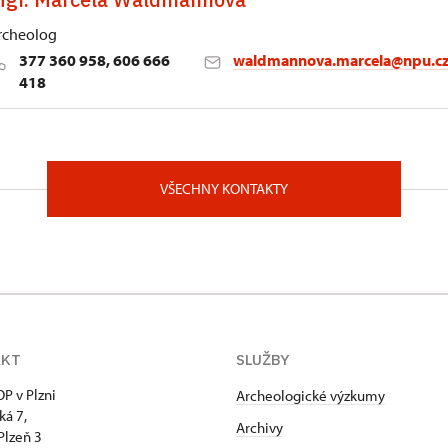
á 171/7, Plzeň 30100
rcheolog
377 360 958, 606 666
waldmannova.marcela@npu.c
418
zni
á 171/7, Plzeň 30100
VŠECHNY KONTAKTY
AKT
SLUŽBY
P v Plzni
Archeologické výzkumy
ká 7,
Archivy
Plzeň 3