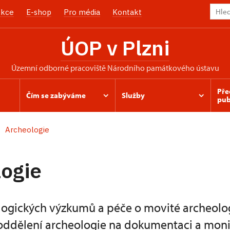
kce
E-shop
Pro média
Kontakt
ÚOP v Plzni
územní odborné pracoviště Národního památkového ústavu
Pře
Čím se zabýváme
Služby
pub
Archeologie
ogie
ogických výzkumů a péče o movité archeolo
oddělení archeologie na dokumentaci a moni