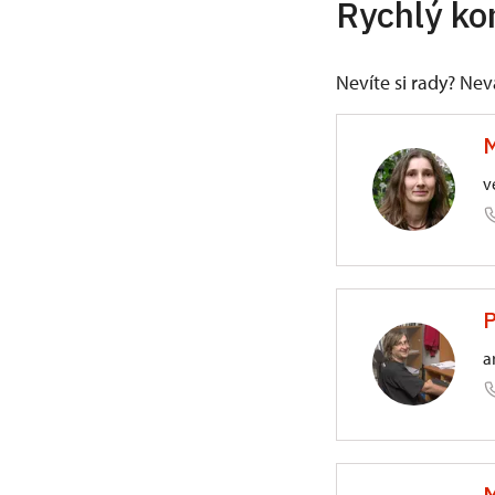
Rychlý ko
Nevíte si rady? Ne
M
v
ÚOP v Pl
P
Prešovsk
a
ÚOP v Pl
M