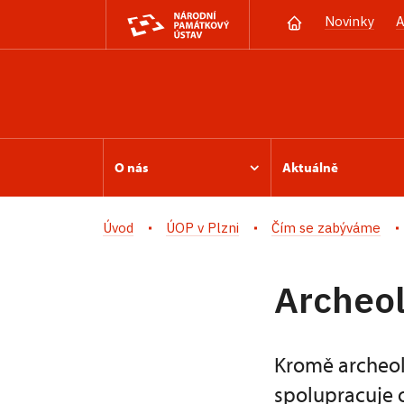
Novinky
A
O nás
Aktuálně
Úvod
ÚOP v Plzni
Čím se zabýváme
Archeol
Kromě archeol
spolupracuje 