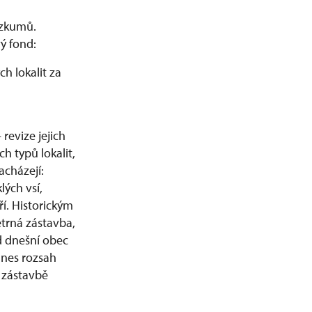
ýzkumů.
vý fond:
h lokalit za
revize jejich
h typů lokalit,
acházejí:
lých vsí,
í. Historickým
trná zástavba,
d dnešní obec
dnes rozsah
 zástavbě