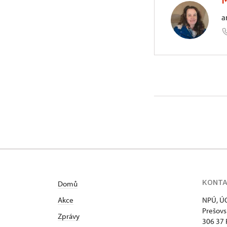
Prešovsk
a
ÚOP v Pl
Prešovsk
KONT
Domů
Akce
NPÚ, ÚO
Prešovs
Zprávy
306 37 