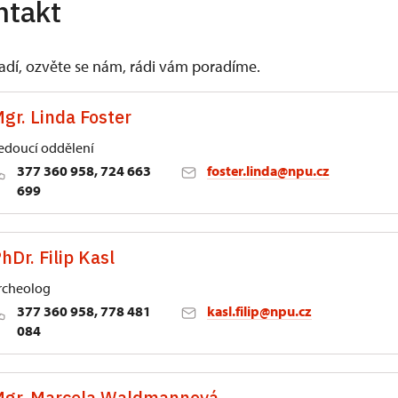
ntakt
vadí, ozvěte se nám, rádi vám poradíme.
gr. Linda Foster
edoucí oddělení
377 360 958, 724 663
foster.linda@npu.cz
699
zni
hDr. Filip Kasl
á 171/7, Plzeň 30100
rcheolog
377 360 958, 778 481
kasl.filip@npu.cz
084
zni
gr. Marcela Waldmannová