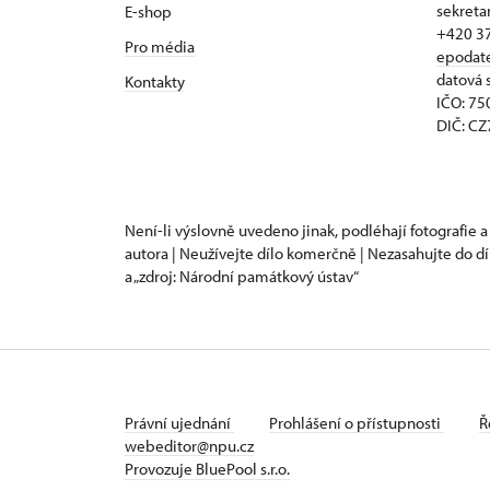
sekreta
E-shop
+420 3
Pro média
epodat
datová 
Kontakty
IČO: 7
DIČ: C
Není-li výslovně uvedeno jinak, podléhají fotografie a
autora | Neužívejte dílo komerčně | Nezasahujte do dí
a „zdroj: Národní památkový ústav“
Právní ujednání
Prohlášení o přístupnosti
Ř
webeditor@npu.cz
Provozuje BluePool s.r.o.