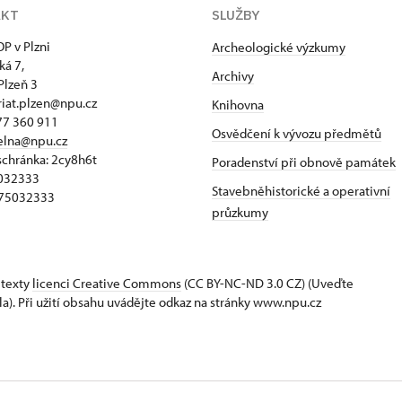
AKT
SLUŽBY
P v Plzni
Archeologické výzkumy
ká 7,
Archivy
Plzeň 3
riat.plzen@npu.cz
Knihovna
77 360 911
Osvědčení k vývozu předmětů
elna@npu.cz
schránka: 2cy8h6t​
Poradenství při obnově památek
5032333
Stavebněhistorické a operativní
Z75032333
průzkumy
 texty
licenci Creative Commons
(CC BY-NC-ND 3.0 CZ) (Uveďte
la). Při užití obsahu uvádějte odkaz na stránky www.npu.cz