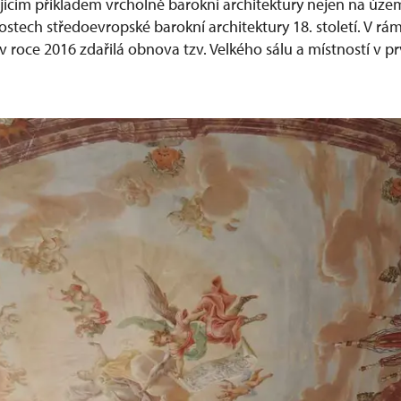
ajícím příkladem vrcholně barokní architektury nejen na úze
slostech středoevropské barokní architektury 18. století. V r
roce 2016 zdařilá obnova tzv. Velkého sálu a místností v 