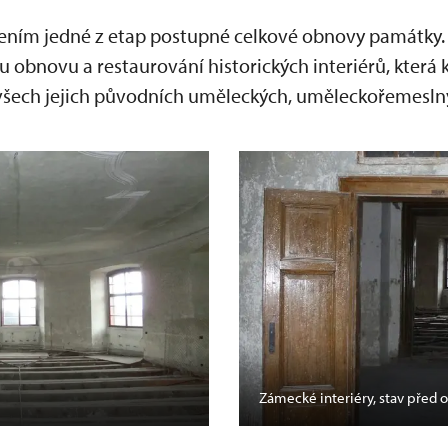
lením jedné z etap postupné celkové obnovy památky.
bnovu a restaurování historických interiérů, která k
všech jejich původních uměleckých, uměleckořemesln
Zámecké interiéry, stav před