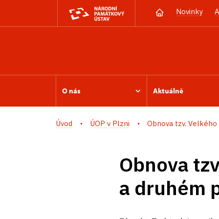
Novinky
A
O nás
Aktuálně
Úvod
ÚOP v Plzni
Obnova tzv. Velkého s
Obnova tzv
a druhém p