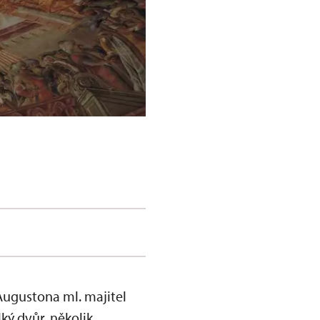
Augustona ml. majitel
ký dvůr, několik