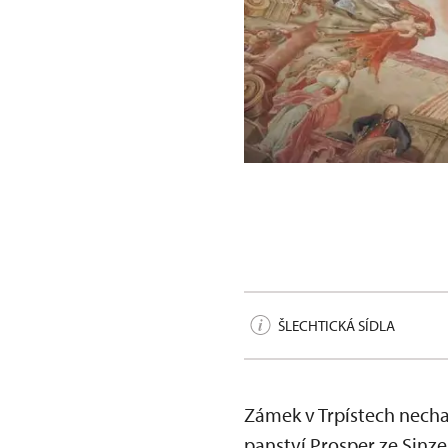
Velký sál v 1. patře zám
ŠLECHTICKÁ SÍDLA
Zámek v Trpístech necha
panství Prosper ze Sinze