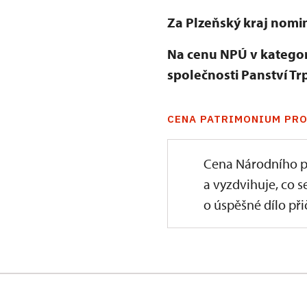
Za Plzeňský kraj nomi
Na cenu NPÚ v kategor
společnosti Panství Trpís
CENA PATRIMONIUM PRO
Cena Národního p
a vyzdvihuje, co s
o úspěšné dílo přič