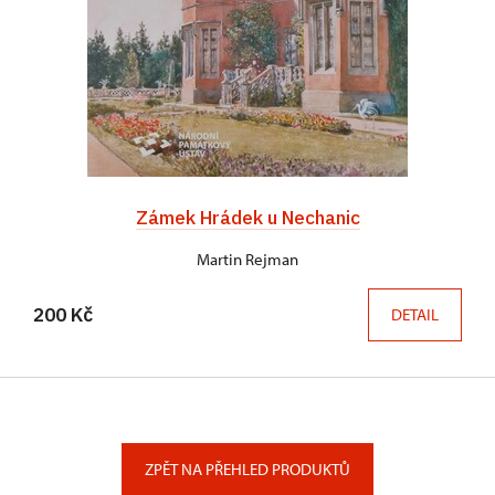
Zámek Hrádek u Nechanic
Martin Rejman
200 Kč
DETAIL
ZPĚT NA PŘEHLED PRODUKTŮ