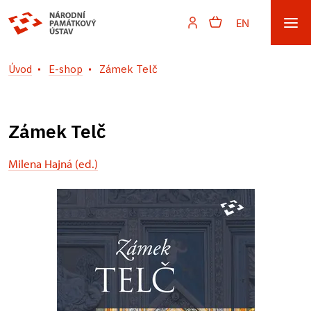
EN
Úvod
E-shop
Zámek Telč
Zámek Telč
Milena Hajná (ed.)