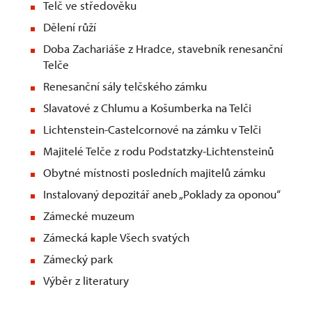
Telč ve středověku
Dělení růží
Doba Zachariáše z Hradce, stavebník renesanční
Telče
Renesanční sály telčského zámku
Slavatové z Chlumu a Košumberka na Telči
Lichtenstein-Castelcornové na zámku v Telči
Majitelé Telče z rodu Podstatzky-Lichtensteinů
Obytné místnosti posledních majitelů zámku
Instalovaný depozitář aneb „Poklady za oponou“
Zámecké muzeum
Zámecká kaple Všech svatých
Zámecký park
Výběr z literatury