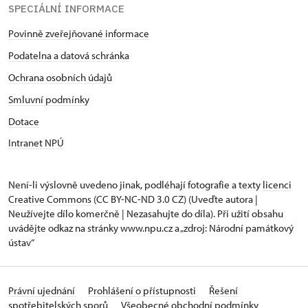
SPECIÁLNÍ INFORMACE
Povinně zveřejňované informace
Podatelna a datová schránka
Ochrana osobních údajů
Smluvní podmínky
Dotace
Intranet NPÚ
Není-li výslovně uvedeno jinak, podléhají fotografie a texty
licenci
Creative Commons
(CC BY-NC-ND 3.0 CZ) (Uveďte autora |
Neužívejte dílo komerčně | Nezasahujte do díla). Při užití obsahu
uvádějte odkaz na stránky www.npu.cz a „zdroj: Národní památkový
ústav“
Právní ujednání
Prohlášení o přístupnosti
Řešení
spotřebitelských sporů
Všeobecné obchodní podmínky