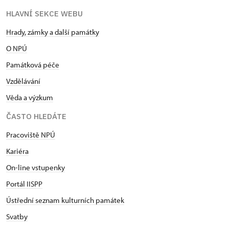
HLAVNÍ SEKCE WEBU
Hrady, zámky a další památky
O NPÚ
Památková péče
Vzdělávání
Věda a výzkum
ČASTO HLEDÁTE
Pracoviště NPÚ
Kariéra
On-line vstupenky
Portál IISPP
Ústřední seznam kulturních památek
Svatby