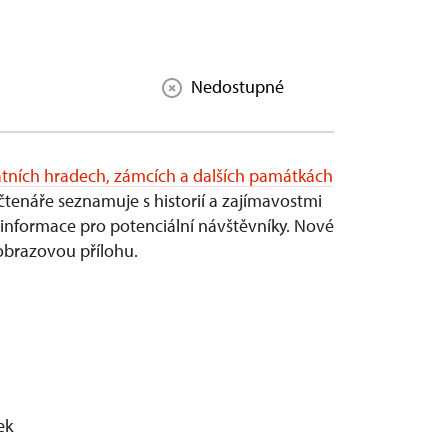
Nedostupné
átních hradech, zámcích a dalších památkách
 čtenáře seznamuje s historií a zajímavostmi
é informace pro potenciální návštěvníky. Nové
 obrazovou přílohu.
ek