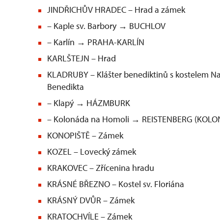
JINDŘICHŮV HRADEC – Hrad a zámek
– Kaple sv. Barbory → BUCHLOV
– Karlín → PRAHA-KARLÍN
KARLŠTEJN – Hrad
KLADRUBY – Klášter benediktinů s kostelem Nan
Benedikta
– Klapý → HÁZMBURK
– Kolonáda na Homoli → REISTENBERG (KOL
KONOPIŠTĚ – Zámek
KOZEL – Lovecký zámek
KRAKOVEC – Zřícenina hradu
KRÁSNÉ BŘEZNO – Kostel sv. Floriána
KRÁSNÝ DVŮR – Zámek
KRATOCHVÍLE – Zámek