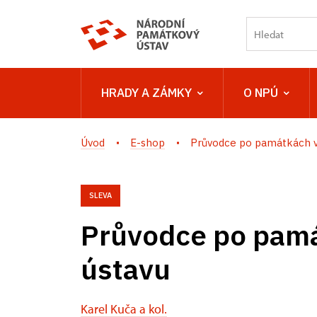
HRADY A ZÁMKY
O NPÚ
Úvod
E-shop
Průvodce po památkách ve
SLEVA
Průvodce po pam
ústavu
Karel Kuča a kol.