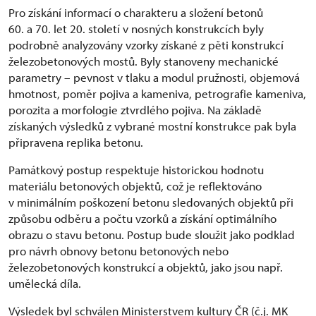
Pro získání informací o charakteru a složení betonů
60. a 70. let 20. století v nosných konstrukcích byly
podrobně analyzovány vzorky získané z pěti konstrukcí
železobetonových mostů. Byly stanoveny mechanické
parametry – pevnost v tlaku a modul pružnosti, objemová
hmotnost, poměr pojiva a kameniva, petrografie kameniva,
porozita a morfologie ztvrdlého pojiva. Na základě
získaných výsledků z vybrané mostní konstrukce pak byla
připravena replika betonu.
Památkový postup respektuje historickou hodnotu
materiálu betonových objektů, což je reflektováno
v minimálním poškození betonu sledovaných objektů při
způsobu odběru a počtu vzorků a získání optimálního
obrazu o stavu betonu. Postup bude sloužit jako podklad
pro návrh obnovy betonu betonových nebo
železobetonových konstrukcí a objektů, jako jsou např.
umělecká díla.
Výsledek byl schválen Ministerstvem kultury ČR (č.j. MK