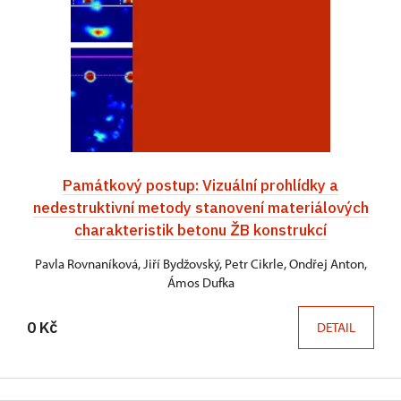
Památkový postup: Vizuální prohlídky a
nedestruktivní metody stanovení materiálových
charakteristik betonu ŽB konstrukcí
Pavla Rovnaníková, Jiří Bydžovský, Petr Cikrle, Ondřej Anton,
Ámos Dufka
0 Kč
DETAIL