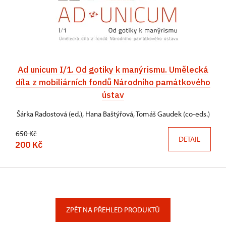
Ad unicum I/1. Od gotiky k manýrismu. Umělecká
díla z mobiliárních fondů Národního památkového
ústav
Šárka Radostová (ed.), Hana Baštýřová, Tomáš Gaudek (co-eds.)
650 Kč
DETAIL
200 Kč
ZPĚT NA PŘEHLED PRODUKTŮ