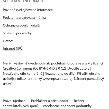
SPECIÁLNÍ INFORMACE
Povinně zveřejňované informace
Podatelna a datová schránka
Ochrana osobních údajů
Smluvní podmínky
Dotace
Intranet NPÚ
Není-li výslovně uvedeno jinak, podléhají fotografie a texty
licenci
Creative Commons
(CC BY-NC-ND 3.0 CZ) (Uveďte autora |
Neužívejte dílo komerčně | Nezasahujte do díla). Při užití obsahu
uvádějte odkaz na stránky www.npu.cz a „zdroj: Národní památkový
ústav“
Právní ujednání
Prohlášení o přístupnosti
Řešení
spotřebitelských sporů
Všeobecné obchodní podmínky