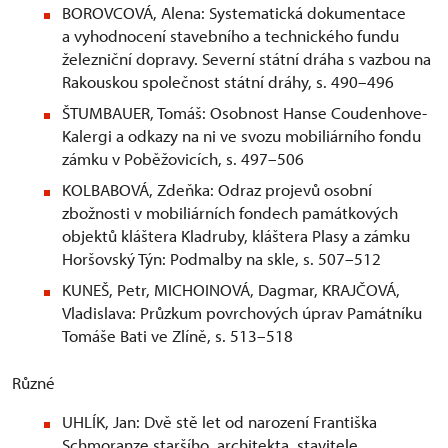
BOROVCOVÁ, Alena: Systematická dokumentace
a vyhodnocení stavebního a technického fundu
železniční dopravy. Severní státní dráha s vazbou na
Rakouskou společnost státní dráhy, s. 490–496
ŠTUMBAUER, Tomáš: Osobnost Hanse Coudenhove-
Kalergi a odkazy na ni ve svozu mobiliárního fondu
zámku v Poběžovicích, s. 497–506
KOLBABOVÁ, Zdeňka: Odraz projevů osobní
zbožnosti v mobiliárních fondech památkových
objektů kláštera Kladruby, kláštera Plasy a zámku
Horšovský Týn: Podmalby na skle, s. 507–512
KUNEŠ, Petr, MICHOINOVÁ, Dagmar, KRAJČOVÁ,
Vladislava: Průzkum povrchových úprav Památníku
Tomáše Bati ve Zlíně, s. 513–518
Různé
UHLÍK, Jan: Dvě stě let od narození Františka
Schmoranze staršího, architekta, stavitele