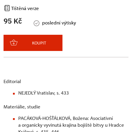
Tištěná verze
95 Kč
poslední výtisky
KOUPIT
Editorial
NEJEDLÝ Vratislav, s. 433
Materiálie, studie
PACÁKOVÁ-HOŠŤÁLKOVÁ, Božena: Asociativní
a organicky vyvinutá krajina bojiště bitvy u Hradce
Králové, s. 435–446