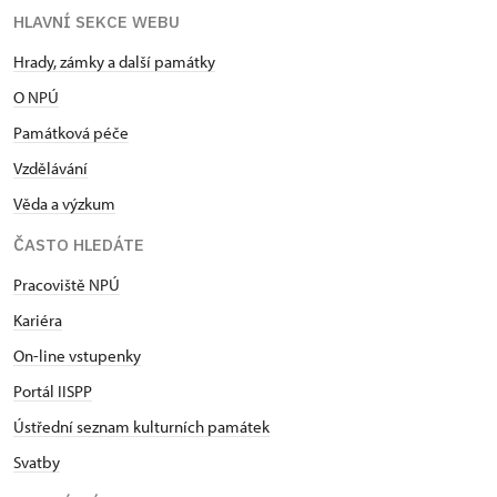
HLAVNÍ SEKCE WEBU
Hrady, zámky a další památky
O NPÚ
Památková péče
Vzdělávání
Věda a výzkum
ČASTO HLEDÁTE
Pracoviště NPÚ
Kariéra
On-line vstupenky
Portál IISPP
Ústřední seznam kulturních památek
Svatby