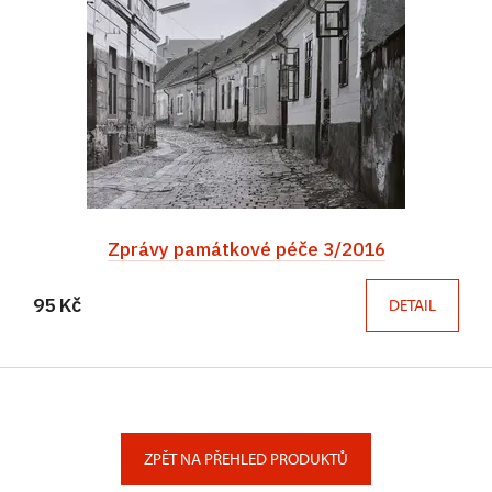
Zprávy památkové péče 3/2016
95 Kč
DETAIL
ZPĚT NA PŘEHLED PRODUKTŮ