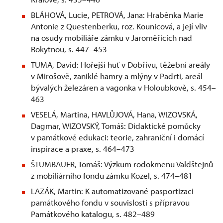
BLÁHOVÁ, Lucie, PETROVÁ, Jana: Hraběnka Marie
Antonie z Questenberku, roz. Kounicová, a její vliv
na osudy mobiliáře zámku v Jaroměřicích nad
Rokytnou, s. 447–453
TUMA, David: Hořejší huť v Dobřívu, těžební areály
v Mirošově, zaniklé hamry a mlýny v Padrti, areál
bývalých železáren a vagonka v Holoubkově, s. 454–
463
VESELÁ, Martina, HAVLŮJOVÁ, Hana, WIZOVSKÁ,
Dagmar, WIZOVSKÝ, Tomáš: Didaktické pomůcky
v památkové edukaci: teorie, zahraniční i domácí
inspirace a praxe, s. 464–473
ŠTUMBAUER, Tomáš: Výzkum rodokmenu Valdštejnů
z mobiliárního fondu zámku Kozel, s. 474–481
LAZÁK, Martin: K automatizované pasportizaci
památkového fondu v souvislosti s přípravou
Památkového katalogu, s. 482–489