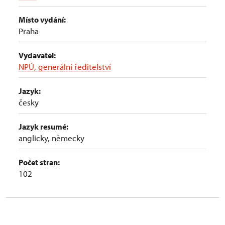
Místo vydání:
Praha
Vydavatel:
NPÚ, generální ředitelství
Jazyk:
česky
Jazyk resumé:
anglicky, německy
Počet stran:
102