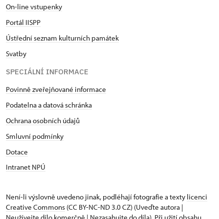
On-line vstupenky
Portál IISPP
Ústřední seznam kulturních památek
Svatby
SPECIÁLNÍ INFORMACE
Povinně zveřejňované informace
Podatelna a datová schránka
Ochrana osobních údajů
Smluvní podmínky
Dotace
Intranet NPÚ
Není-li výslovně uvedeno jinak, podléhají fotografie a texty
licenci
Creative Commons
(CC BY-NC-ND 3.0 CZ) (Uveďte autora |
Neužívejte dílo komerčně | Nezasahujte do díla). Při užití obsahu