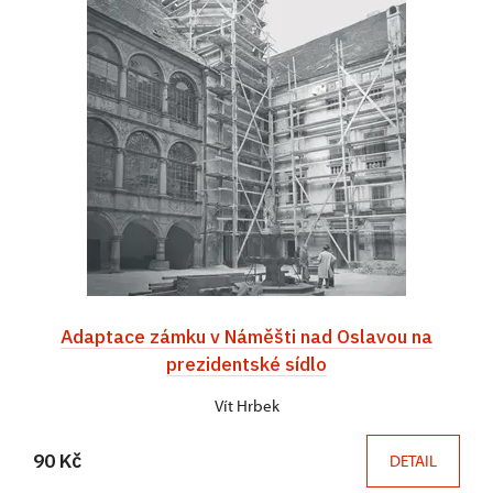
Adaptace zámku v Náměšti nad Oslavou na
prezidentské sídlo
Vít Hrbek
90 Kč
DETAIL