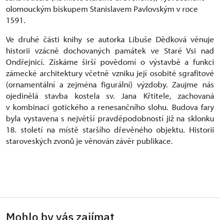
olomouckým biskupem Stanislavem Pavlovským v roce
1591.
Ve druhé části knihy se autorka Libuše Dědková věnuje
historii vzácně dochovaných památek ve Staré Vsi nad
Ondřejnicí. Získáme širší povědomí o výstavbě a funkci
zámecké architektury včetně vzniku její osobité sgrafitové
(ornamentální a zejména figurální) výzdoby. Zaujme nás
ojedinělá stavba kostela sv. Jana Křtitele, zachovaná
v kombinaci gotického a renesančního slohu. Budova fary
byla vystavena s největší pravděpodobností již na sklonku
18. století na místě staršího dřevěného objektu. Historii
staroveských zvonů je věnován závěr publikace.
Mohlo by vás zajímat