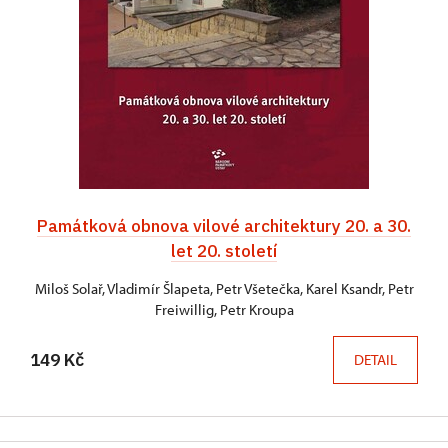
Památková obnova vilové architektury 20. a 30.
let 20. století
Miloš Solař, Vladimír Šlapeta, Petr Všetečka, Karel Ksandr, Petr
Freiwillig, Petr Kroupa
149 Kč
DETAIL