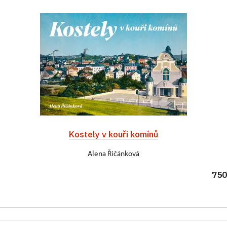
Kostely v kouři komínů
Alena Řičánková
750