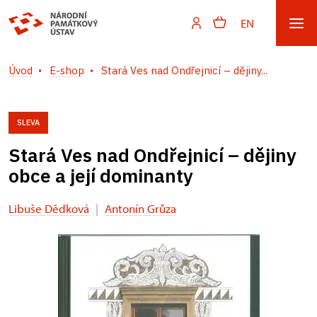
EN
Úvod
E-shop
Stará Ves nad Ondřejnicí – dějiny...
SLEVA
Stará Ves nad Ondřejnicí – dějiny
obce a její dominanty
Libuše Dědková
|
Antonín Grůza