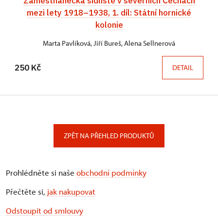
Zaměstnanecká sídliště v severních Čechách
mezi lety 1918–1938, 1. díl: Státní hornické
kolonie
Marta Pavlíková, Jiří Bureš, Alena Sellnerová
250 Kč
DETAIL
ZPĚT NA PŘEHLED PRODUKTŮ
Prohlédněte si naše
obchodní podmínky
Přečtěte si,
jak nakupovat
Odstoupit od smlouvy