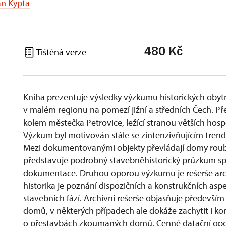
an Kypta
480 Kč
Tištěná verze
Kniha prezentuje výsledky výzkumu historických obyt
v malém regionu na pomezí jižní a středních Čech. P
kolem městečka Petrovice, ležící stranou větších hos
Výzkum byl motivován stále se zintenzivňujícím tre
Mezi dokumentovanými objekty převládají domy rou
představuje podrobný stavebněhistorický průzkum spo
dokumentace. Druhou oporou výzkumu je rešerše ar
historika je poznání dispozičních a konstrukčních a
stavebních fází. Archivní rešerše objasňuje především
domů, v některých případech ale dokáže zachytit i ko
o přestavbách zkoumaných domů. Cenné datační opor