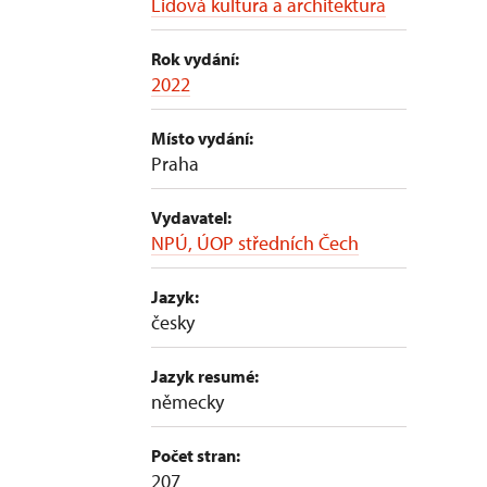
Lidová kultura a architektura
Rok vydání:
2022
Místo vydání:
Praha
Vydavatel:
NPÚ, ÚOP středních Čech
Jazyk:
česky
Jazyk resumé:
německy
Počet stran:
207