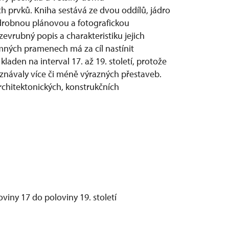
 prvků. Kniha sestává ze dvou oddílů, jádro
odrobnou plánovou a fotografickou
vrubný popis a charakteristiku jejich
mných pramenech má za cíl nastínit
laden na interval 17. až 19. století, protože
návaly více či méně výrazných přestaveb.
rchitektonických, konstrukčních
viny 17 do poloviny 19. století