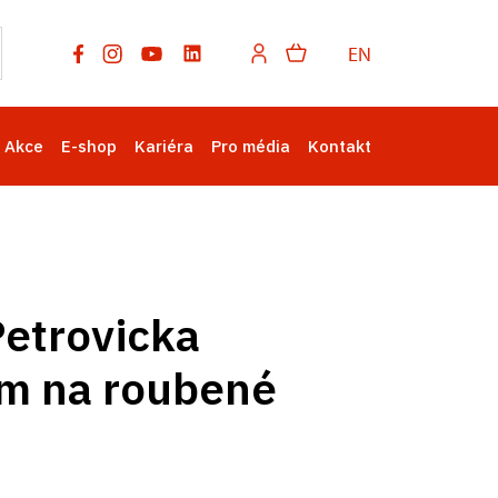
EN
Akce
E-shop
Kariéra
Pro média
Kontakt
Petrovicka
zem na roubené