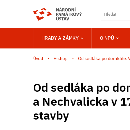
HRADY A ZÁMKY
O NPÚ
Úvod
E-shop
Od sedláka po domkáře. V
Od sedláka po dom
a Nechvalicka v 1
stavby