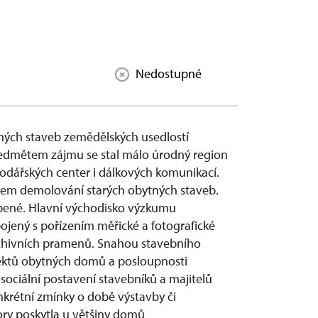
Nedostupné
ných staveb zemědělských usedlostí
ředmětem zájmu se stal málo úrodný region
podářských center i dálkových komunikací.
ndem demolování starých obytných staveb.
bené. Hlavní východisko výzkumu
jený s pořízením měřické a fotografické
chivních pramenů. Snahou stavebního
spektů obytných domů a posloupnosti
 sociální postavení stavebníků a majitelů
nkrétní zmínky o době výstavby či
y poskytla u většiny domů