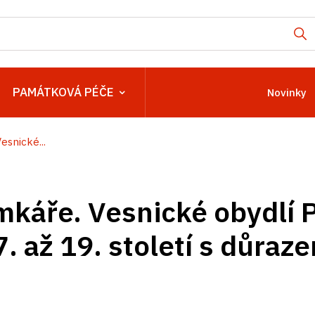
PAMÁTKOVÁ PÉČE
Novinky
esnické...
káře. Vesnické obydlí 
7. až 19. století s důra