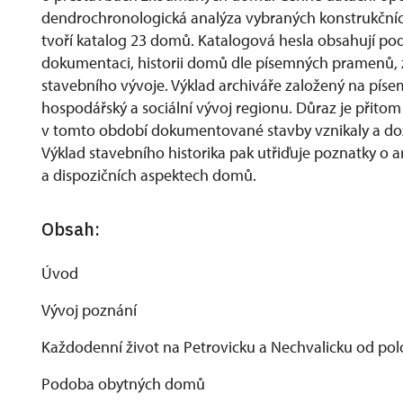
dendrochronologická analýza vybraných konstrukčních
tvoří katalog 23 domů. Katalogová hesla obsahují p
dokumentaci, historii domů dle písemných pramenů, ze
stavebního vývoje. Výklad archiváře založený na píse
hospodářský a sociální vývoj regionu. Důraz je přitom k
v tomto období dokumentované stavby vznikaly a doz
Výklad stavebního historika pak utřiďuje poznatky o a
a dispozičních aspektech domů.
Obsah:
Úvod
Vývoj poznání
Každodenní život na Petrovicku a Nechvalicku od polo
Podoba obytných domů