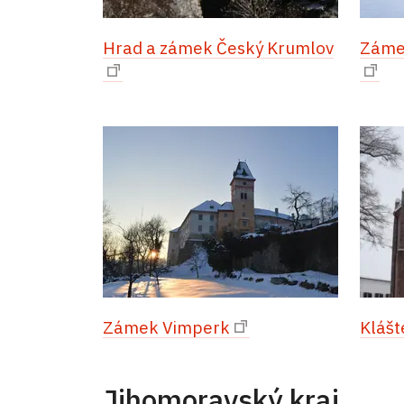
Hrad a zámek Český Krumlov
Záme
Zámek Vimperk
Klášt
Jihomoravský kraj