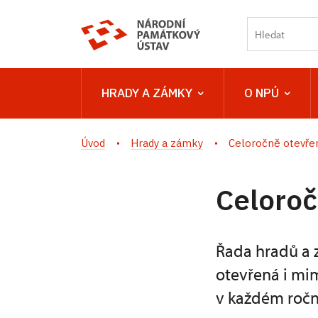
HRADY A ZÁMKY
O NPÚ
Úvod
Hrady a zámky
Celoročně otevř
Celoro
Řada hradů a 
otevřená i mi
v každém roč