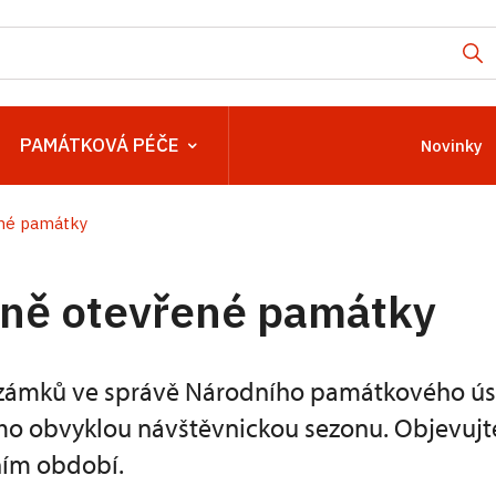
PAMÁTKOVÁ PÉČE
Novinky
ené památky
čně otevřené památky
zámků ve správě Národního památkového ús
mo obvyklou návštěvnickou sezonu. Objevuj
ním období.