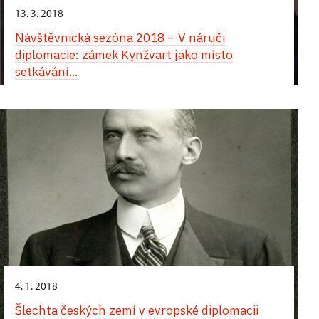
13. 3. 2018
Návštěvnická sezóna 2018 – V náruči
diplomacie: zámek Kynžvart jako místo
setkávání...
4. 1. 2018
Šlechta českých zemí v evropské diplomacii