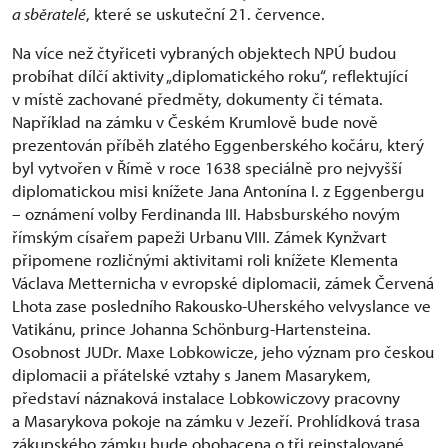
a sběratelé
, které se uskuteční 21. července.
Na více než čtyřiceti vybraných objektech NPÚ budou
probíhat dílčí aktivity „diplomatického roku“, reflektující
v místě zachované předměty, dokumenty či témata.
Například na zámku v Českém Krumlově bude nově
prezentován příběh zlatého Eggenberského kočáru, který
byl vytvořen v Římě v roce 1638 speciálně pro nejvyšší
diplomatickou misi knížete Jana Antonína I. z Eggenbergu
– oznámení volby Ferdinanda III. Habsburského novým
římským císařem papeži Urbanu VIII. Zámek Kynžvart
připomene rozličnými aktivitami roli knížete Klementa
Václava Metternicha v evropské diplomacii, zámek Červená
Lhota zase posledního Rakousko-Uherského velvyslance ve
Vatikánu, prince Johanna Schönburg-Hartensteina.
Osobnost JUDr. Maxe Lobkowicze, jeho význam pro českou
diplomacii a přátelské vztahy s Janem Masarykem,
představí náznaková instalace Lobkowiczovy pracovny
a Masarykova pokoje na zámku v Jezeří. Prohlídková trasa
zákupského zámku bude obohacena o tři reinstalované