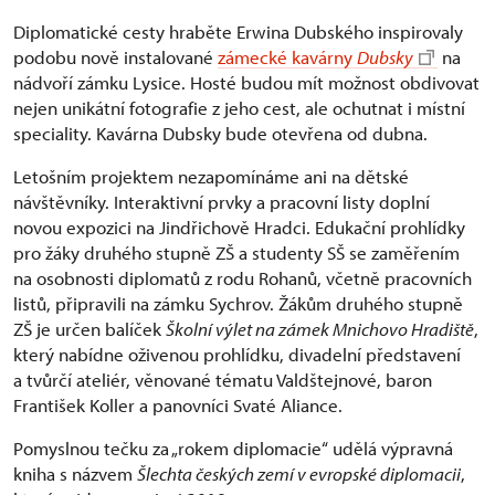
Diplomatické cesty hraběte Erwina Dubského inspirovaly
podobu nově instalované
zámecké kavárny
Dubsky
na
nádvoří zámku Lysice. Hosté budou mít možnost obdivovat
nejen unikátní fotografie z jeho cest, ale ochutnat i místní
speciality. Kavárna Dubsky bude otevřena od dubna.
Letošním projektem nezapomínáme ani na dětské
návštěvníky. Interaktivní prvky a pracovní listy doplní
novou expozici na Jindřichově Hradci. Edukační prohlídky
pro žáky druhého stupně ZŠ a studenty SŠ se zaměřením
na osobnosti diplomatů z rodu Rohanů, včetně pracovních
listů, připravili na zámku Sychrov. Žákům druhého stupně
ZŠ je určen balíček
Školní výlet na zámek Mnichovo Hradiště
,
který nabídne oživenou prohlídku, divadelní představení
a tvůrčí ateliér, věnované tématu Valdštejnové, baron
František Koller a panovníci Svaté Aliance.
Pomyslnou tečku za „rokem diplomacie“ udělá výpravná
kniha s názvem
Šlechta českých zemí v evropské diplomacii
,