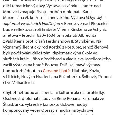
dílčí tematické výstavy. Výstava na zámku Hradec nad
Moravicí zmapuje životní příběh diplomata Karla
Maxmiliána VI. knížete Lichnovského. Výstava
Vchynský –
diplomat ve službách Valdštejna
v Benešově nad Ploučnicí
bude reflektovat roli hraběte Viléma Kinského ze Vchynic
a Tetova v letech 1630–1634 při spiknutí Albrechta
z Valdštejna proti císaři Ferdinandovi II. Štýrskému. Na
významný šlechtický rod Kostků z Postupic, jehož členové
byli pověřováni důležitými diplomatickými úkoly ve
službách krále Jiřího z Poděbrad a Vladislava Jagellonského,
zacílí výstava na hradě Bouzov. Další zajímavé výstavy
budou k zhlédnutí na
Červené Lhotě
, Hluboké, Kozlu,
v Liticích, Nových Hradech, na Rožmberku, Švihově, Třeboni
či ve Velharticích.
Chybět nebudou ani speciální kulturní akce a prohlídky.
Osobnost diplomata Ludvíka René Rohana, kardinála ze
Štrasburku, vykreslí v kontextu dobové hudby
komponovaný večer Obrazy a hudba na Sychrově.