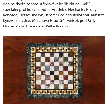
den na dvoře tohoto středověkého šlechtice. Další
speciální prohlídky nabídne Hrádek u Nechanic, Hrubý
Rohozec, Horšovský Týn, Jaroměřice nad Rokytnou, Kunštát,
Kynžvart, Lysice, Mnichovo Hradiště, Mníšek pod Brdy,
klášter Plasy, Litice nebo Velké Březno.