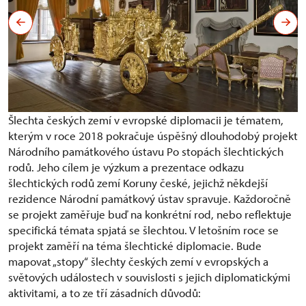
Šlechta českých zemí v evropské diplomacii je tématem,
kterým v roce 2018 pokračuje úspěšný dlouhodobý projekt
Národního památkového ústavu Po stopách šlechtických
rodů. Jeho cílem je výzkum a prezentace odkazu
šlechtických rodů zemí Koruny české, jejichž někdejší
rezidence Národní památkový ústav spravuje. Každoročně
se projekt zaměřuje buď na konkrétní rod, nebo reflektuje
specifická témata spjatá se šlechtou. V letošním roce se
projekt zaměří na téma šlechtické diplomacie. Bude
mapovat „stopy“ šlechty českých zemí v evropských a
světových událostech v souvislosti s jejich diplomatickými
aktivitami, a to ze tří zásadních důvodů: