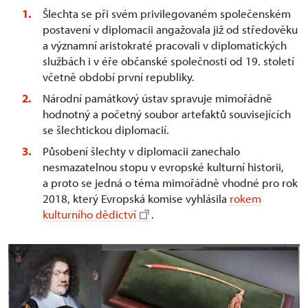
Šlechta se při svém privilegovaném společenském
postavení v diplomacii angažovala již od středověku
a významní aristokraté pracovali v diplomatických
službách i v éře občanské společnosti od 19. století
včetně období první republiky.
Národní památkový ústav spravuje mimořádně
hodnotný a početný soubor artefaktů souvisejících
se šlechtickou diplomacií.
Působení šlechty v diplomacii zanechalo
nesmazatelnou stopu v evropské kulturní historii,
a proto se jedná o téma mimořádně vhodné pro rok
2018, který Evropská komise vyhlásila
rokem
kulturního dědictví
.