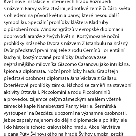
Květinové instalace v interiérech hradu Rožmberk
s názvem Barvy světa ztvární jednotlivé země či části světa
s ohledem na původ květin a barvy, které nesou další
symboliku. Speciální prohlídky kláštera Kladruby
o působení rodu Windischgrätzů v evropské diplomacii
doprovodí aranže z živých květin. Kostýmované noční
prohlídky Krásného Dvora s názvem Z Istanbulu na Krásný
Dvůr představí první majitele z rodu Černínů i orientální
kuchyni, kostýmované prohlídky Duchcova zase
nejznámějšího milovníka Giacomo Casanovu jako intrikána,
špiona a diplomata. Noční prohlídky hradu Grabštejn
představí osobnost diplomata Jana Václava z Gallasu.
Exteriérové prohlídky zámku Náchod se zaměří na stavební
aktivity Ottavia I. Piccolomini a rodu Piccolominiů
a provedou zájemce celým zámeckým areálem včetně
zámecké kaple Nanebevzetí Panny Marie. Šermířská
vystoupení na Bezdězu upozorní na významné osobnosti,
jež se zapsaly nejenom do dějin diplomacie a politiky, ale
i do historie tohoto královského hradu. Akce Návštěva
u pana Půty Švihovského na hradě Švihov umožní prožít