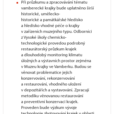
Při průzkumu a zpracovávání tématu
vamberecké krajky bude uplatněno širší
historické, umělecko-
historické a památkářské hledisko
a hledisko vhodné péče o krajky
v zařízeních muzejního typu. Odborníci
z Vysoké školy chemicko-
technologické provedou podrobný
restaurátorský průzkum krajek
a dlouhodobý monitoring klimatu
úložných a výstavních prostor zejména
v Muzeu krajky ve Vamberku. Budou se
věnovat problematice jejich
konzervování, rekonzervování
a restaurování, vhodného uložení
v depozitářích a vystavování. Zpracují
metodiku věnovanou restaurování
a preventivní konzervaci krajek.
Proveden bude výzkum vývoje
technologie zhotovování krajek v oblasti,