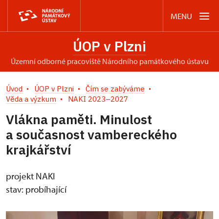
MENU
ÚOP v Plzni
územní odborné pracoviště Národního památkového ústavu
Úvod
ÚOP v Plzni
Čím se zabýváme
Věda a výzkum
NAKI 2023–2027
Vlákna paměti. Minulost
a současnost vambereckého
krajkářství
projekt NAKI
stav: probíhající