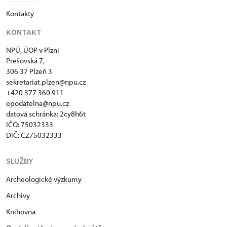
specializuje na hmotnou kulturu a dějiny
Kontakty
každodennosti. V oboru svého odborného zájmu
publikuje.
KONTAKT
NPÚ, ÚOP v Plzni
Prešovská 7,
306 37 Plzeň 3
sekretariat.plzen@npu.cz
+420 377 360 911
epodatelna@npu.cz
datová schránka: 2cy8h6t​
IČO: 75032333
DIČ: CZ75032333
SLUŽBY
Archeologické výzkumy
Archivy
Knihovna