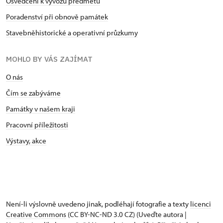
Osvědčení k vývozu předmětů
Poradenství při obnově památek
Stavebněhistorické a operativní průzkumy
MOHLO BY VÁS ZAJÍMAT
O nás
Čím se zabýváme
Památky v našem kraji
Pracovní příležitosti
Výstavy, akce
Není-li výslovně uvedeno jinak, podléhají fotografie a texty
licenci
Creative Commons
(CC BY-NC-ND 3.0 CZ) (Uveďte autora |