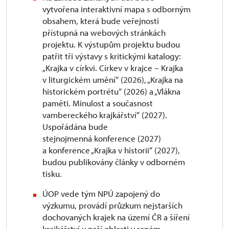
vytvořena interaktivní mapa s odborným
obsahem, která bude veřejnosti
přístupná na webových stránkách
projektu. K výstupům projektu budou
patřit tři výstavy s kritickými katalogy:
„Krajka v církvi. Církev v krajce – Krajka
v liturgickém umění“ (2026), „Krajka na
historickém portrétu“ (2026) a „Vlákna
paměti. Minulost a současnost
vambereckého krajkářství“ (2027).
Uspořádána bude
stejnojmenná konference (2027)
a konference „Krajka v historii“ (2027),
budou publikovány články v odborném
tisku.
ÚOP vede tým NPÚ zapojený do
výzkumu, provádí průzkum nejstarších
dochovaných krajek na území ČR a šíření
krajkářství v naší oblasti v raném