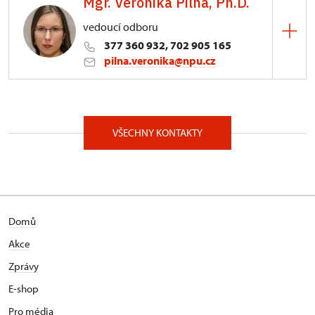
Mgr. Veronika Pilná, Ph.D.
vedoucí odboru
377 360 932, 702 905 165
pilna.veronika@npu.cz
ÚOP v Plzni
Prešovská 171/7, Plzeň 30100
VŠECHNY KONTAKTY
Absolventka Filozofické fakulty Západočeské
univerzity v Plzni, obor Evropská kulturní studia
(2008) a Historické vědy – etnologie (2016, Ph.D.).
Od r. 2009 zaměstnána v Národním památkovém
ústavu, územním odborném pracovišti v Plzni.
Domů
Funkci vedoucí odboru evidence, dokumentace a
informačních systémů na uvedeném pracovišti
Akce
zastává od r. 2020. Věnuje se výzkumům,
Zprávy
průzkumům, dokumentaci a evidenci movitých
památek, zejména mobiliárních fondů ve správě
E-shop
Národního památkového ústavu. Dále se odborně
Pro média