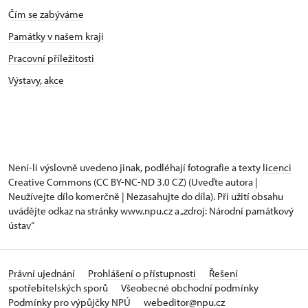
Čím se zabýváme
Památky v našem kraji
Pracovní příležitosti
Výstavy, akce
Není-li výslovně uvedeno jinak, podléhají fotografie a texty
licenci
Creative Commons
(CC BY-NC-ND 3.0 CZ) (Uveďte autora |
Neužívejte dílo komerčně | Nezasahujte do díla). Při užití obsahu
uvádějte odkaz na stránky www.npu.cz a „zdroj: Národní památkový
ústav“
Právní ujednání
Prohlášení o přístupnosti
Řešení
spotřebitelských sporů
Všeobecné obchodní podmínky
Podmínky pro výpůjčky NPÚ
webeditor@npu.cz