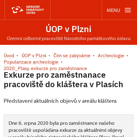
MENU
ÚOP v Plzni
územní odborné pracoviště Národního památkového ústavu
Úvod
ÚOP v Plzni
Čím se zabýváme
Archeologie
Popularizace archeologie
2020_Plasy, exkurze pro zaměstnance
Exkurze pro zaměstnanace
pracoviště do kláštera v Plasích
Představení aktuálních objevů v areálu kláštera
Dne 6. srpna 2020 byla pro zaměstnance našeho
pracoviště uspořádána exkurze za aktuálními objevy
v areálu bývalého cisterciáckého kláštera Plasy. Pavel