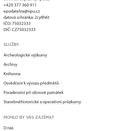
+420 377 360 911
epodatelna@npu.cz
datová schránka: 2cy8h6t​
IČO: 75032333
DIČ: CZ75032333
SLUŽBY
Archeologické výzkumy
Archivy
Knihovna
Osvědčení k vývozu předmětů
Poradenství při obnově památek
Stavebněhistorické a operativní průzkumy
MOHLO BY VÁS ZAJÍMAT
O nás