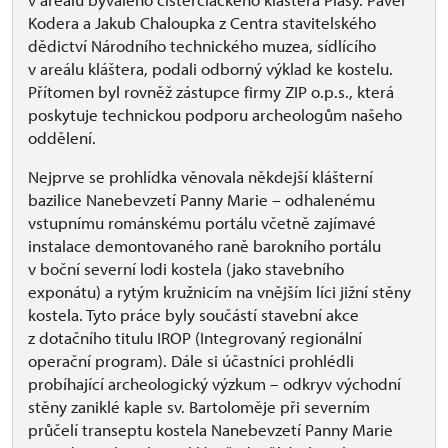
Kodera a Jakub Chaloupka z Centra stavitelského
dědictví Národního technického muzea, sídlícího
v areálu kláštera, podali odborný výklad ke kostelu.
Přítomen byl rovněž zástupce firmy ZIP o.p.s., která
poskytuje technickou podporu archeologům našeho
oddělení.
Nejprve se prohlídka věnovala někdejší klášterní
bazilice Nanebevzetí Panny Marie – odhalenému
vstupnímu románskému portálu včetně zajímavé
instalace demontovaného raně barokního portálu
v boční severní lodi kostela (jako stavebního
exponátu) a rytým kružnicím na vnějším líci jižní stěny
kostela. Tyto práce byly součástí stavební akce
z dotačního titulu IROP (Integrovaný regionální
operační program). Dále si účastníci prohlédli
probíhající archeologický výzkum – odkryv východní
stěny zaniklé kaple sv. Bartoloměje při severním
průčelí transeptu kostela Nanebevzetí Panny Marie