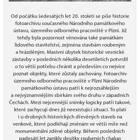
Od počátku šedesátých let 20. století se píše historie
fotoarchivu současného Národního památkového
ústavu, územního odborného pracoviště v Plzni. Již
tehdy byla pozornost věnována také památkám
lidového stavitelství, zejména stavbám roubeným
a hrázděným. Masivní úbytek historické vesnické
zástavby v posledních několika desetiletích potvrdil
o to větší potřebu chránit a především co nejvíce
poznat objekty, které zůstaly zachovány. Fotoarchiv
územního odborného pracoviště v Plzni Národního
památkového ústavu patří k nejrozsáhlejším
a nejvýznamnějším sbírkám svého druhu v západních
Čechách. Mezi nejcennější snímky logicky patří takové,
které zachycují dnes již neexistující situaci. To platí
i u drobných historických dřevěných staveb na
venkově, které podléhají změnám ve větší míře než
monumentální zděné objekty. Během posledních
padesáti let zanikly desítky roubených chalup