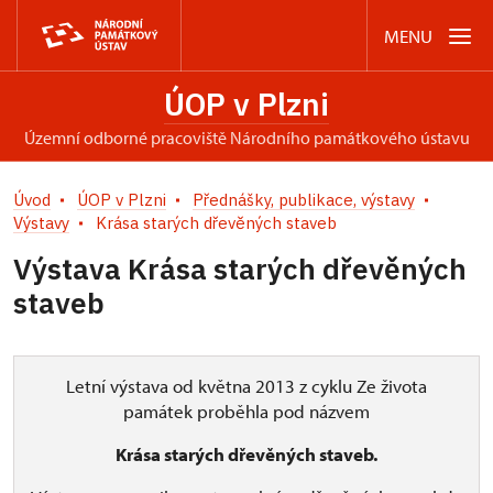
MENU
ÚOP v Plzni
územní odborné pracoviště Národního památkového ústavu
Úvod
ÚOP v Plzni
Přednášky, publikace, výstavy
Výstavy
Krása starých dřevěných staveb
Výstava Krása starých dřevěných
staveb
Letní výstava od května 2013 z cyklu Ze života
památek proběhla pod názvem
Krása starých dřevěných staveb.