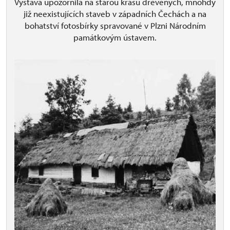
Výstava upozornila na starou krásu dřevěných, mnohdy
již neexistujících staveb v západních Čechách a na
bohatství fotosbírky spravované v Plzni Národním
památkovým ústavem.