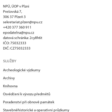
NPÚ, ÚOP v Plzni
Prešovská 7,
306 37 Plzeň 3
sekretariat.plzen@npu.cz
+420 377 360 911
epodatelna@npu.cz
datová schránka: 2cy8h6t​
IČO: 75032333
DIČ: CZ75032333
SLUŽBY
Archeologické výzkumy
Archivy
Knihovna
Osvědčení k vývozu předmětů
Poradenství při obnově památek
Stavebněhistorické a operativní průzkumy