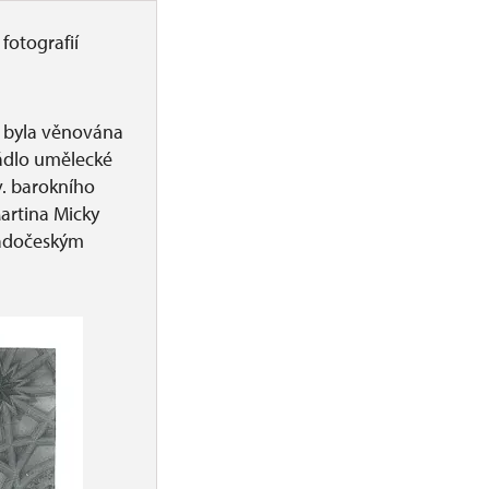
fotografií
 byla věnována
ládlo umělecké
v. barokního
artina Micky
padočeským