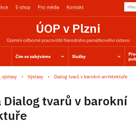
kce
E-shop
Pro média
Kontakt
ÚOP v Plzni
územní odborné pracoviště Národního památkového ústavu
Pře
Čím se zabýváme
Služby
pub
 výstavy
Výstavy
Dialog tvarů v barokní architektuře
 Dialog tvarů v barokní
ktuře