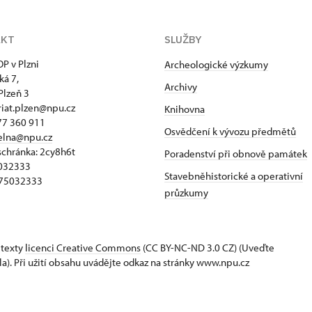
AKT
SLUŽBY
P v Plzni
Archeologické výzkumy
ká 7,
Archivy
Plzeň 3
riat.plzen@npu.cz
Knihovna
77 360 911
Osvědčení k vývozu předmětů
elna@npu.cz
schránka: 2cy8h6t​
Poradenství při obnově památek
5032333
Stavebněhistorické a operativní
Z75032333
průzkumy
 texty
licenci Creative Commons
(CC BY-NC-ND 3.0 CZ) (Uveďte
la). Při užití obsahu uvádějte odkaz na stránky www.npu.cz