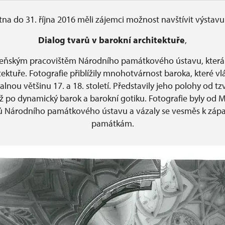
tna do 31. října 2016 měli zájemci možnost navštívit výstavu 
Dialog tvarů v barokní architektuře
,
eňským pracovištěm Národního památkového ústavu, která
tektuře. Fotografie přiblížily mnohotvárnost baroka, které v
alnou většinu 17. a 18. století. Představily jeho polohy od tz
až po dynamický barok a barokní gotiku. Fotografie byly od M
vů Národního památkového ústavu a vázaly se vesměs k zá
památkám.