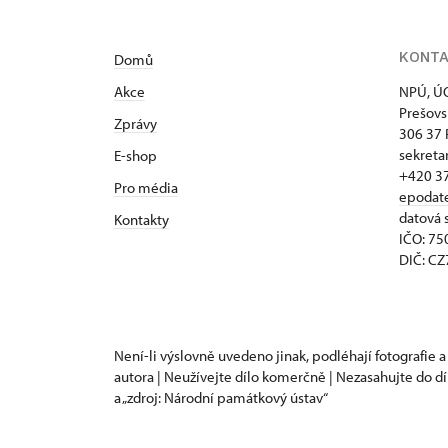
KONT
Domů
Akce
NPÚ, ÚO
Prešovs
Zprávy
306 37 
sekreta
E-shop
+420 3
Pro média
epodat
datová 
Kontakty
IČO: 7
DIČ: C
Není-li výslovně uvedeno jinak, podléhají fotografie a
autora | Neužívejte dílo komerčně | Nezasahujte do dí
a „zdroj: Národní památkový ústav“