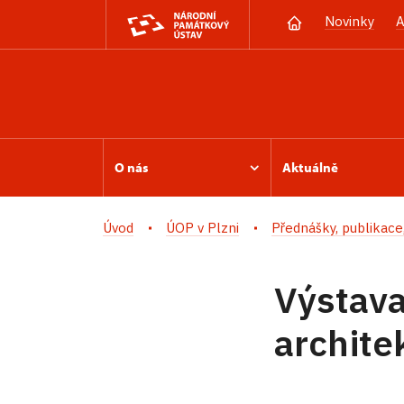
Novinky
A
O nás
Aktuálně
Úvod
ÚOP v Plzni
Přednášky, publikace,
Výstava
archite