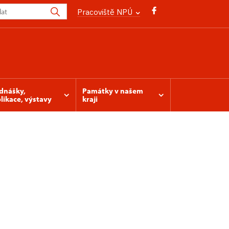
Pracoviště NPÚ
dnášky,
Památky v našem
likace, výstavy
kraji