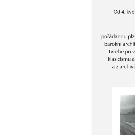
Od 4. kvě
pořádanou plz
barokní archi
tvorbě po v
klasicismu 
a z archi