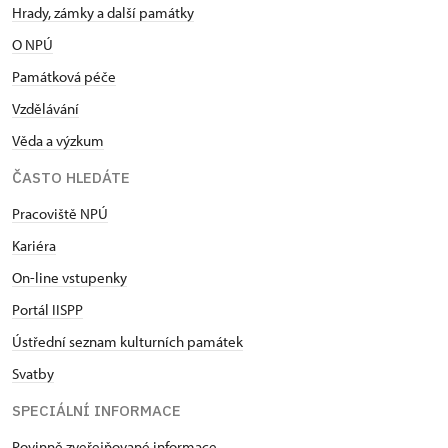
Hrady, zámky a další památky
O NPÚ
Památková péče
Vzdělávání
Věda a výzkum
ČASTO HLEDÁTE
Pracoviště NPÚ
Kariéra
On-line vstupenky
Portál IISPP
Ústřední seznam kulturních památek
Svatby
SPECIÁLNÍ INFORMACE
Povinně zveřejňované informace