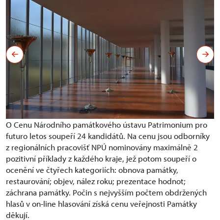
O Cenu Národního památkového ústavu Patrimonium pro
futuro letos soupeří 24 kandidátů. Na cenu jsou odborníky
z regionálních pracovišť NPÚ nominovány maximálně 2
pozitivní příklady z každého kraje, jež potom soupeří o
ocenění ve čtyřech kategoriích: obnova památky,
restaurování; objev, nález roku; prezentace hodnot;
záchrana památky. Počin s nejvyšším počtem obdržených
hlasů v on-line hlasování získá cenu veřejnosti Památky
děkují.