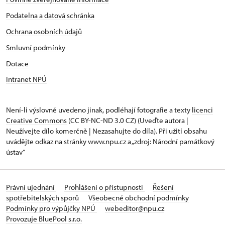
Podatelna a datová schránka
Ochrana osobních údajů
Smluvní podmínky
Dotace
Intranet NPÚ
Není-li výslovně uvedeno jinak, podléhají fotografie a texty
licenci
Creative Commons
(CC BY-NC-ND 3.0 CZ) (Uveďte autora |
Neužívejte dílo komerčně | Nezasahujte do díla). Při užití obsahu
uvádějte odkaz na stránky www.npu.cz a „zdroj: Národní památkový
ústav“
Právní ujednání
Prohlášení o přístupnosti
Řešení
spotřebitelských sporů
Všeobecné obchodní podmínky
Podmínky pro výpůjčky NPÚ
webeditor@npu.cz
Provozuje BluePool s.r.o.