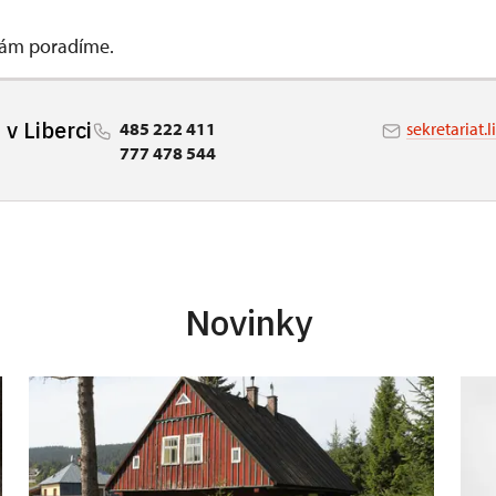
 vám poradíme.
v Liberci
485 222 411
sekretariat.
777 478 544
Novinky