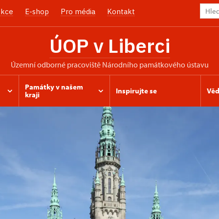
kce
E-shop
Pro média
Kontakt
ÚOP v Liberci
územní odborné pracoviště Národního památkového ústavu
Památky v našem
Inspirujte se
Věd
kraji