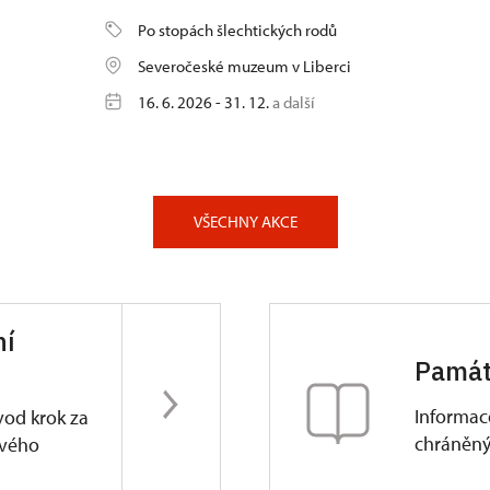
Po stopách šlechtických rodů
Severočeské muzeum v Liberci
16. 6. 2026 - 31. 12.
a další
VŠECHNY AKCE
ní
Památ
Informac
vod krok za
chráněn
svého