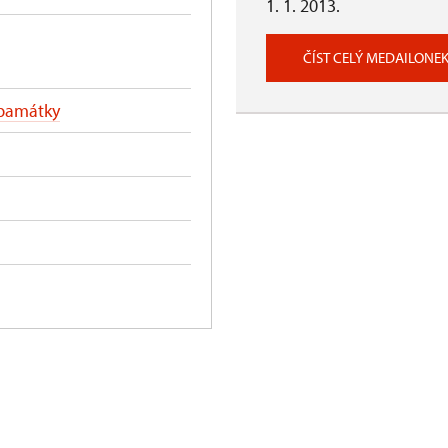
1. 1. 2013.
ČÍST CELÝ MEDAILONE
 památky