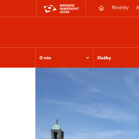
Novinky
A
O nás
Služby