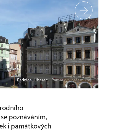
Radnice, Liberec
Památky v našem kraji
árodního
 se poznáváním,
tek i památkových