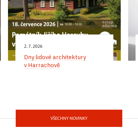
2. 7. 2026
Dny lidové architektury
v Harrachově
VŠECHNY NOVINKY