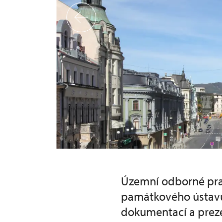
y v našem kraji
Územní odborné prac
památkového ústavu
dokumentací a prez