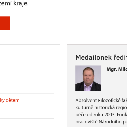
zemí kraje.
Medailonek ředi
Mgr. Mil
tky dětem
Absolvent Filozofické f
kulturně historická regi
péče od roku 2003. Fun
pracoviště Národního p