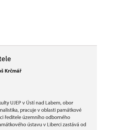
tele
oš Krčmář
akulty UJEP v Ústí nad Labem, obor
onalistika, pracuje v oblasti památkové
kci ředitele územního odborného
amátkového ústavu v Liberci zastává od