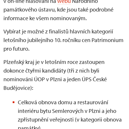
v on-line hlasování na
webu
Národního
památkového ústavu, kde jsou také podrobné
informace ke všem nominovaným.
Vybírat je možné z finalistů hlavních kategorií
letošního jubilejního 10. ročníku cen Patrimonium
pro futuro.
Plzeňský kraj je v letošním roce zastoupen
dokonce čtyřmi kandidáty (tři z nich byli
nominováni ÚOP v Plzni a jeden ÚPS České
Budějovice):
Celková obnova domu a restaurování
interiéru bytu Semlerových v Plzni a jeho
zpřístupnění veřejnosti (v kategorii obnova
památky)