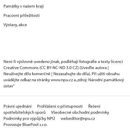
Památky v našem kraji
Pracovní příležitosti
Výstavy, akce
Není-li výslovně uvedeno jinak, podléhají fotografie a texty
licenci
Creative Commons
(CC BY-NC-ND 3.0 CZ) (Uveďte autora |
Neužívejte dílo komerčně | Nezasahujte do díla). Při užití obsahu
uvádějte odkaz na stránky www.npu.cz a „zdroj: Národní památkový
ústav“
Právní ujednání
Prohlášení o přístupnosti
Řešení
spotřebitelských sporů
Všeobecné obchodní podmínky
Podmínky pro výpůjčky NPÚ
webeditor@npu.cz
Provozuje BluePool s.r.o.