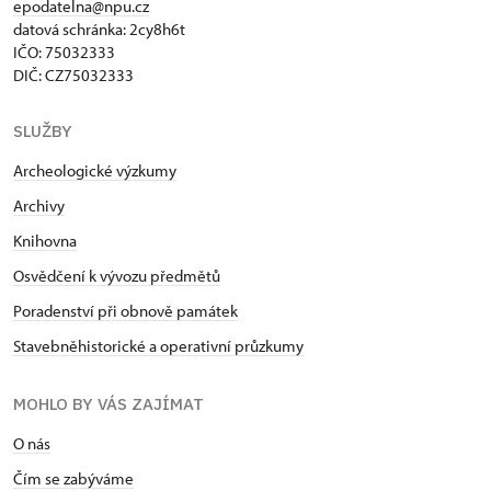
epodatelna@npu.cz
datová schránka: 2cy8h6t​
IČO: 75032333
DIČ: CZ75032333
SLUŽBY
Archeologické výzkumy
Archivy
Knihovna
Osvědčení k vývozu předmětů
Poradenství při obnově památek
Stavebněhistorické a operativní průzkumy
MOHLO BY VÁS ZAJÍMAT
O nás
Čím se zabýváme