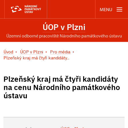
MENU
ÚOP v Plzni
územní odborné pracoviště Národního památkového ústavu
Úvod
ÚOP v Plzni
Pro média
Plzeňský kraj má čtyři kandidáty...
Plzeňský kraj má čtyři kandidáty
na cenu Národního památkového
ústavu