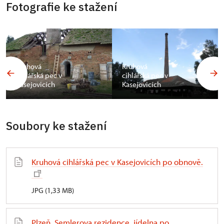
Fotografie ke stažení
Kruhová
Kruhová
cihlářská pec v
cihlářská pec v
Kasejovicích
Kasejovicích
Soubory ke stažení
Kruhová cihlářská pec v Kasejovicích po obnově.
JPG (1,33 MB)
Plzeň, Semlerova rezidence, jídelna po