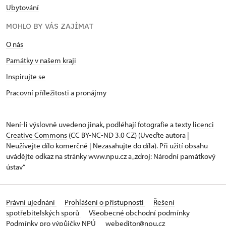
Ubytování
MOHLO BY VÁS ZAJÍMAT
O nás
Památky v našem kraji
Inspirujte se
Pracovní příležitosti a pronájmy
Není-li výslovně uvedeno jinak, podléhají fotografie a texty
licenci
Creative Commons
(CC BY-NC-ND 3.0 CZ) (Uveďte autora |
Neužívejte dílo komerčně | Nezasahujte do díla). Při užití obsahu
uvádějte odkaz na stránky www.npu.cz a „zdroj: Národní památkový
ústav“
Právní ujednání
Prohlášení o přístupnosti
Řešení
spotřebitelských sporů
Všeobecné obchodní podmínky
Podmínky pro výpůjčky NPÚ
webeditor@npu.cz