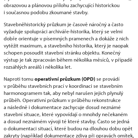
obrazovou a plánovou přílohu zachycující historickou
i současnou podobu zkoumané stavby.
Stavebněhistorický průzkum je časově náročný a často
vyžaduje spolupráci archiváře-historika, který se velmi
dobře orientuje v písemných pramenech a dokáže z nich
vytěžit maximum, a stavebního historika, který je naopak
schopen posoudit stavební stránku objektu. Konečný
výstup je tak zpracován během několika měsíců, v případě
rozsáhlých areálů i několika let.
Naproti tomu
operativní průzkum (OPD)
se provádí
v průběhu stavebních prací v koordinaci se stavebním
harmonogramem tak, aby nebyl narušen jejich plynulý
průběh. Operativní průzkum v průběhu rekonstrukce
a následně i dokumentace zachycuje dosud neznámé
stavební situace, které vypovídají o mnohdy nečekaném
a dosud neznámém vývoji té které stavby. Často se jedná
o dokumentaci situací, které budou na dlouhou dobu opět
zakryty (například dokumentace zdiva při opravách omítek,