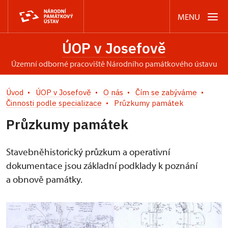
MENU
ÚOP v Josefově
územní odborné pracoviště Národního památkového ústavu
Úvod
ÚOP v Josefově
O nás
Čím se zabýváme
Činnosti podle specializace
Průzkumy památek
Průzkumy památek
Stavebněhistorický průzkum a operativní
dokumentace jsou základní podklady k poznání
a obnově památky.