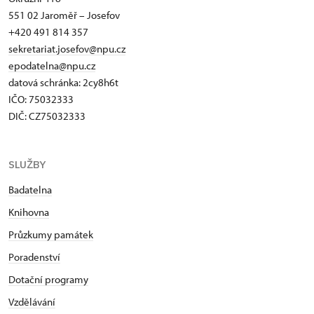
551 02 Jaroměř – Josefov
+420 491 814 357
sekretariat.josefov@npu.cz
epodatelna@npu.cz
datová schránka: 2cy8h6t​
IČO: 75032333
DIČ: CZ75032333
SLUŽBY
Badatelna
Knihovna
Průzkumy památek
Poradenství
Dotační programy
Vzdělávání