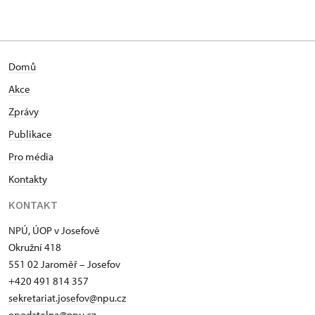
Domů
Akce
Zprávy
Publikace
Pro média
Kontakty
KONTAKT
NPÚ, ÚOP v Josefově
Okružní 418
551 02 Jaroměř – Josefov
+420 491 814 357
sekretariat.josefov@npu.cz
epodatelna@npu.cz