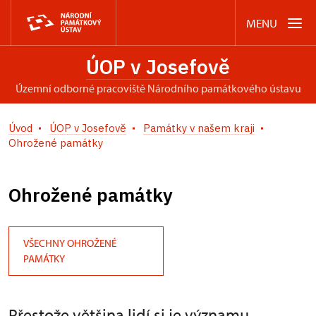
MENU
ÚOP v Josefově
územní odborné pracoviště Národního památkového ústavu
Úvod
ÚOP v Josefově
Památky v našem kraji
Ohrožené památky
Ohrožené památky
VŠECHNY OHROŽENÉ
PAMÁTKY
Přestože většina lidí si je významu