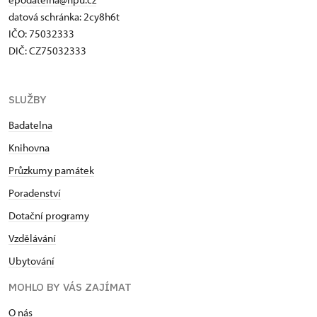
datová schránka: 2cy8h6t​
IČO: 75032333
DIČ: CZ75032333
SLUŽBY
Badatelna
Knihovna
Průzkumy památek
Poradenství
Dotační programy
Vzdělávání
Ubytování
MOHLO BY VÁS ZAJÍMAT
O nás