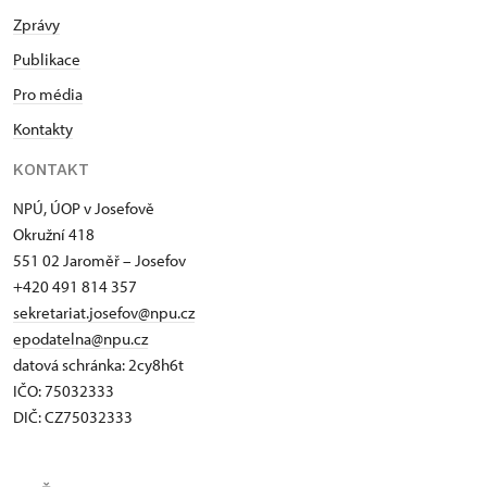
Zprávy
Publikace
Pro média
Kontakty
KONTAKT
NPÚ, ÚOP v Josefově
Okružní 418
551 02 Jaroměř – Josefov
+420 491 814 357
sekretariat.josefov@npu.cz
epodatelna@npu.cz
datová schránka: 2cy8h6t​
IČO: 75032333
DIČ: CZ75032333