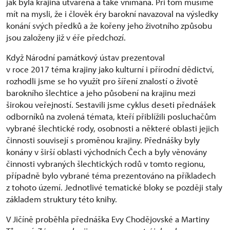
jak byla krajina utvářena a také vnímána. Při tom musíme
mít na mysli, že i člověk éry barokní navazoval na výsledky
konání svých předků a že kořeny jeho životního způsobu
jsou založeny již v éře předchozí.
Když Národní památkový ústav prezentoval
v roce 2017 téma krajiny jako kulturní i přírodní dědictví,
rozhodli jsme se ho využít pro šíření znalostí o životě
barokního šlechtice a jeho působení na krajinu mezi
širokou veřejností. Sestavili jsme cyklus deseti přednášek
odborníků na zvolená témata, kteří přiblížili posluchačům
vybrané šlechtické rody, osobnosti a některé oblasti jejich
činnosti souvisejí s proměnou krajiny. Přednášky byly
konány v širší oblasti východních Čech a byly věnovány
činnosti vybraných šlechtických rodů v tomto regionu,
případně bylo vybrané téma prezentováno na příkladech
z tohoto území. Jednotlivé tematické bloky se později staly
základem struktury této knihy.
V Jičíně proběhla přednáška Evy Chodějovské a Martiny