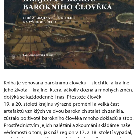
Kniha je věnována baroknímu člověku – šlechtici a krajině
jeho života – krajině, která, ačkoliv doznala mnohých změn,
dotýká se každodenně i nás. Přestože člověk
19. a 20. století krajinu výrazně proměnil a velká část
artefaktů vzniklých ve dvou barokních staletích zanikla,
zůstalo po životě barokního člověka mnoho dokladů a stop.
Prostřednictvím jejich nalézání a zkoumání skládáme naše
vědomosti o tom, jak náš region v 17. a 18. století vypadal,