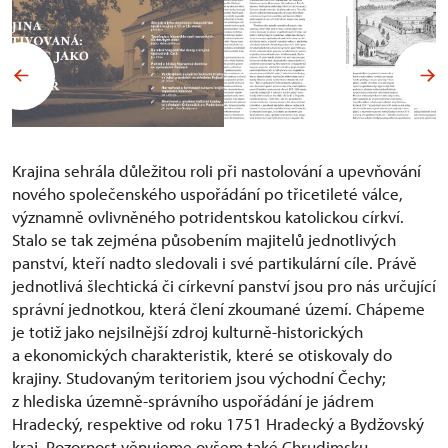
Krajina sehrála důležitou roli při nastolování a upevňování
nového společenského uspořádání po třicetileté válce,
významně ovlivněného potridentskou katolickou církví.
Stalo se tak zejména působením majitelů jednotlivých
panství, kteří nadto sledovali i své partikulární cíle. Právě
jednotlivá šlechtická či církevní panství jsou pro nás určující
správní jednotkou, která člení zkoumané území. Chápeme
je totiž jako nejsilnější zdroj kulturně-historických
a ekonomických charakteristik, které se otiskovaly do
krajiny. Studovaným teritoriem jsou východní Čechy;
z hlediska územně-správního uspořádání je jádrem
Hradecký, respektive od roku 1751 Hradecký a Bydžovský
kraj. Pozornost věnujeme ovšem také Chrudimsku