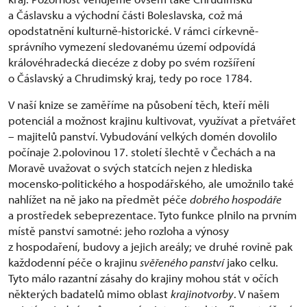
a Čáslavsku a východní části Boleslavska, což má
opodstatnění kulturně-historické. V rámci církevně-
správního vymezení sledovanému území odpovídá
královéhradecká diecéze z doby po svém rozšíření
o Čáslavský a Chrudimský kraj, tedy po roce 1784.
V naší knize se zaměříme na působení těch, kteří měli
potenciál a možnost krajinu kultivovat, využívat a přetvářet
– majitelů panství. Vybudování velkých domén dovolilo
počínaje 2.polovinou 17. století šlechtě v Čechách a na
Moravě uvažovat o svých statcích nejen z hlediska
mocensko-politického a hospodářského, ale umožnilo také
nahlížet na ně jako na předmět péče
dobrého hospodáře
a prostředek sebeprezentace. Tyto funkce plnilo na prvním
místě panství samotné: jeho rozloha a výnosy
z hospodaření, budovy a jejich areály; ve druhé rovině pak
každodenní péče o krajinu
svěřeného panství
jako celku.
Tyto málo razantní zásahy do krajiny mohou stát v očích
některých badatelů mimo oblast
krajinotvorby
. V našem