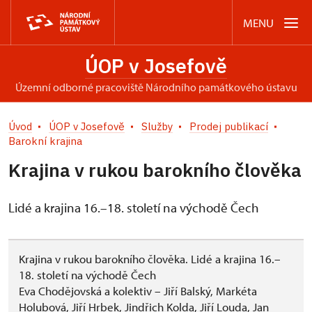
MENU
ÚOP v Josefově
územní odborné pracoviště Národního památkového ústavu
Úvod
ÚOP v Josefově
Služby
Prodej publikací
Barokní krajina
Krajina v rukou barokního člověka
Lidé a krajina 16.–18. století na východě Čech
Krajina v rukou barokního člověka. Lidé a krajina 16.–
18. století na východě Čech
Eva Chodějovská a kolektiv – Jiří Balský, Markéta
Holubová, Jiří Hrbek, Jindřich Kolda, Jiří Louda, Jan