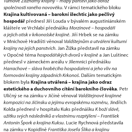
Tůmové
Záznamy krajiny – mapy panství jako obraz
společnosti raného novověku
. V rámci tematického bloku
Krajina kultivovaná – barokní šlechtic jako pečlivý
hospodář
přednesl Jiří Louda v bývalém augustiniánském
klášteře ve Vrchlabí přednášku
Morzinové – hospodáři
a jejich otisk v krkonošské krajině
. Jiří Hrbek se na zámku
v Mnichově Hradišti věnoval
Valdštejnům a utváření kulturní
krajiny na jejich panstvích
. Jan Žižka představil na zámku
v Opočně téma
hospodářských dvorů v krajině
a Jan Luštinec
přednesl v zámeckém areálu v Jilemnici přednášku
Harrachové – sláva hraběcího hospodaření a jeho vliv na
formování krajiny západních Krkonoš
. Dalším tematickým
blokem byla
Krajina utvářená – krajina jako odraz
estetického a duchovního cítění barokního člověka
. Petr
Uličný se na zámku v Jičíně věnoval
Valdštejnově krajinné
kompozici na Jičínsku a jejímu evropskému rozměru
, Jindřich
Kolda přednesl v hospitalu Kuks přednášku
K boží slávě,
užitku svých následníků a vlastnímu rozptýlení – František
Antonín Špork a krajina Kuksu
. Lucie Rychnová představila
na zámku v Kopidlně
Františka Josefa Šlika a krajinu