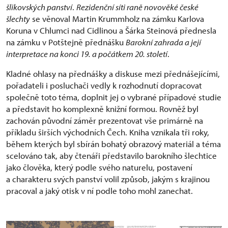
šlikovských panství
.
Rezidenční síti raně novověké české
šlechty
se věnoval Martin Krummholz na zámku Karlova
Koruna v Chlumci nad Cidlinou a Šárka Steinová přednesla
na zámku v Potštejně přednášku
Barokní zahrada a její
interpretace na konci 19. a počátkem 20. století
.
Kladné ohlasy na přednášky a diskuse mezi přednášejícími,
pořadateli i posluchači vedly k rozhodnutí dopracovat
společně toto téma, doplnit jej o vybrané případové studie
a představit ho komplexně knižní formou. Rovněž byl
zachován původní záměr prezentovat vše primárně na
příkladu širších východních Čech. Kniha vznikala tři roky,
během kterých byl sbírán bohatý obrazový materiál a téma
scelováno tak, aby čtenáři představilo barokního šlechtice
jako člověka, který podle svého naturelu, postavení
a charakteru svých panství volil způsob, jakým s krajinou
pracoval a jaký otisk v ní podle toho mohl zanechat.