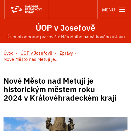
MENU
ÚOP v Josefově
územní odborné pracoviště Národního památkového ústavu
Úvod
ÚOP v Josefově
Zprávy
Nové Město nad Metují je...
Nové Město nad Metují je
historickým městem roku
2024 v Královéhradeckém kraji