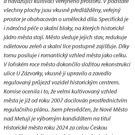
a navazující kultivaci veřejného prostoru. V podstatě
všechny plochy jsou vkusně předlážděny, veřejný
prostor je obohacován o umělecká díla. Specifická je
i náročná péče o skalní bloky, na kterých historické
jádro města stojí. Město sleduje jejich stav, redukuje
náletovou zeleň a skalní líce postupně zajišťuje. Díky
tomu posiluje i romantický vzhled města jako celku.
V loňském roce město dokončilo složitou rekonstrukci
ulice U Zázvorky, vkusně ji upravilo a zavedlo
regulovaný průjezd vozidel historickým centrem.
Komise ocenila i to, že velmi kultivovaný vzhled
města je již od roku 2007 docilován prostřednictvím
regulačního plánu. Jsem přesvědčen, že Nové Město
nad Metují je výborným kandidátem na titul
Historické město roku 2024 za celou Českou