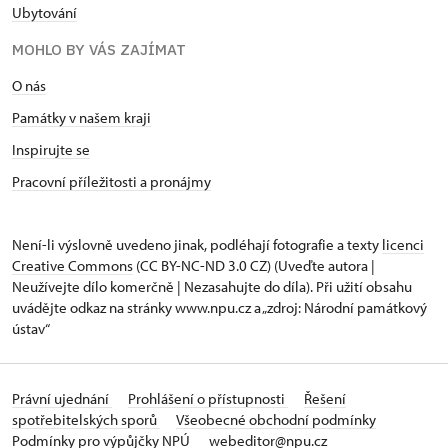
Ubytování
MOHLO BY VÁS ZAJÍMAT
O nás
Památky v našem kraji
Inspirujte se
Pracovní příležitosti a pronájmy
Není-li výslovně uvedeno jinak, podléhají fotografie a texty
licenci
Creative Commons
(CC BY-NC-ND 3.0 CZ) (Uveďte autora |
Neužívejte dílo komerčně | Nezasahujte do díla). Při užití obsahu
uvádějte odkaz na stránky www.npu.cz a „zdroj: Národní památkový
ústav“
Právní ujednání
Prohlášení o přístupnosti
Řešení
spotřebitelských sporů
Všeobecné obchodní podmínky
Podmínky pro výpůjčky NPÚ
webeditor@npu.cz