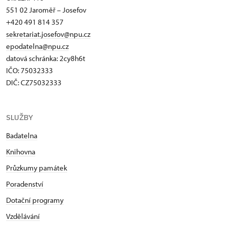
551 02 Jaroměř – Josefov
+420 491 814 357
sekretariat.josefov@npu.cz
epodatelna@npu.cz
datová schránka: 2cy8h6t​
IČO: 75032333
DIČ: CZ75032333
SLUŽBY
Badatelna
Knihovna
Průzkumy památek
Poradenství
Dotační programy
Vzdělávání